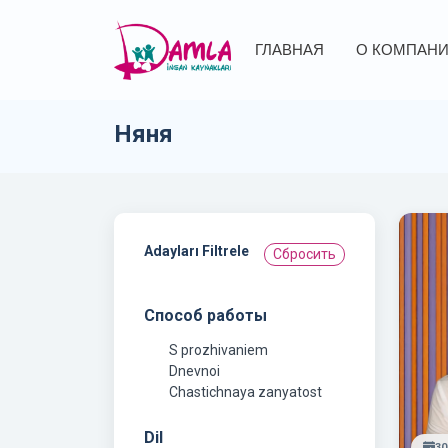
ГЛАВНАЯ
О КОМПАН
Няня
Adayları Filtrele
Сбросить
Способ работы
S prozhivaniem
Dnevnoi
Chastichnaya zanyatost
Dil
30