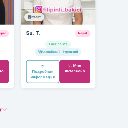
29 лет
Su. T.
epal
Nepal
1 лет опыта
Английский, Турецкий
Мне
но
интересно
Подробная
информация
r