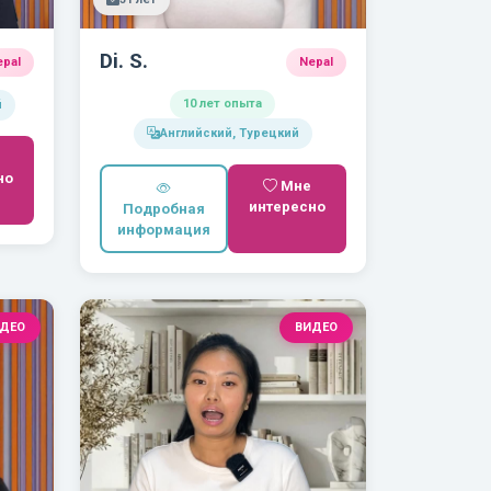
Di. S.
epal
Nepal
10 лет опыта
й
Английский, Турецкий
но
Мне
интересно
Подробная
информация
ДЕО
ВИДЕО