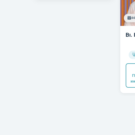
44
Bı. 
П
и