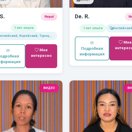
 S.
De. R.
Nepal
N
1 лет опыта
1 лет опыта
Английски
Английский, Корейский, Турецкий
Мне
интерес
Подробная
Мне
информация
интересно
одробная
нформация
ВИДЕО
ВИ