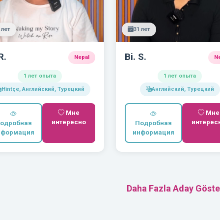
 лет
31 лет
R.
Bi. S.
Nepal
N
1 лет опыта
1 лет опыта
Hintçe, Английский, Турецкий
Английский, Турецкий
Мне
Мне
интересно
интерес
одробная
Подробная
нформация
информация
Daha Fazla Aday Göste