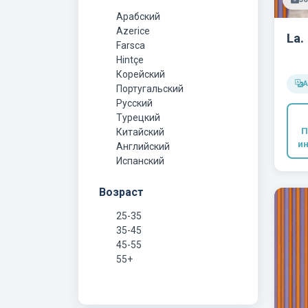
Арабский
Azerice
La.
Farsca
Hintçe
Корейский
Португальский
Русский
Турецкий
П
Китайский
и
Английский
Испанский
Возраст
25-35
35-45
45-55
55+