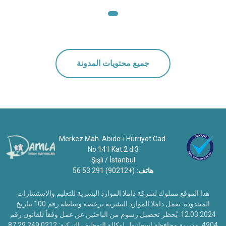
على العمل لفترة طويلة. يمكن أن يؤدي اختيار مربية خ
جميع محتويات المدونة
Merkez Mah. Abide-i Hürriyet Cad.
No:141 Kat:2 d:3
Şişli / İstanbul
هاتف:
(+90212) 291 53 56
هذا الموقع مملوك لشركة داملا الموارد البشرية للتعليم والاستشارات
المحدودة. تعمل داملا الموارد البشرية برخصة وساطة رقم 100 بتاريخ
12.03.2024. يُحظر تحصيل رسوم من الباحثين عن عمل وفقاً للقانون رقم
4904. مديرية محافظة اسطنبول لوكالة التوظيف التركية: 0212 249 29 87