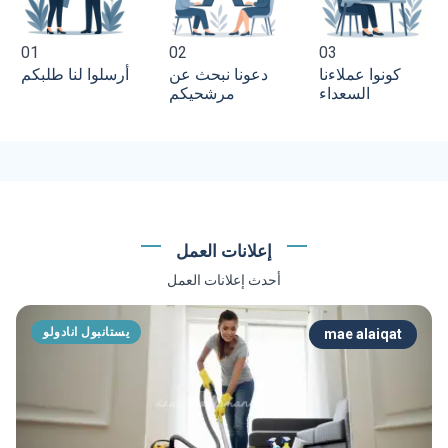
01
02
03
كونوا عملاءنا
دعونا نبحث عن
أرسلوا لنا طلبكم
السعداء
مرشحيكم
إعلانات العمل
أحدث إعلانات العمل
يستانبول انادولو
mae alaiqat