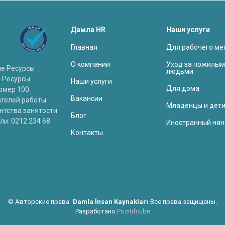
Дамла HR
Наши услуги
главная
для рабочего ме
о компании
уход за пожилыми
ие Ресурсы
людьми
е Ресурсы
наши услуги
для дома
омер 100.
вакансии
ателей работы
младенцы и дет
нтства занятости
блог
ли: 0212 234 68
иностранный нян
контакты
©
Авторские права
Damla İnsan Kaynakları
Все права защищены.
Разработано
Pozitifcube