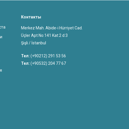
Контакты
ста
Merkez Mah. Abide-i Hürriyet Cad.
Üçler Apt No:141 Kat:2 d:3
Şişli / İstanbul
Тел:
(+90212) 291 53 56
и
Тел:
(+90532) 204 77 67
я