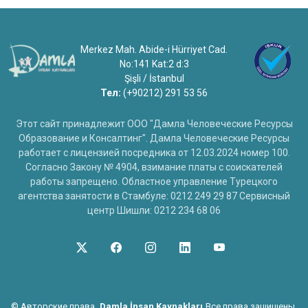
Merkez Mah. Abide-i Hürriyet Cad.
No:141 Kat:2 d:3
Şişli / İstanbul
Тел:
(+90212) 291 53 56
Этот сайт принадлежит ООО "Дамла Человеческие Ресурсы
Образование и Консалтинг". Дамла Человеческие Ресурсы
работает с лицензией посредника от 12.03.2024 номер 100.
Согласно Закону № 4904, взимание платы с соискателей
работы запрещено. Областное управление Турецкого
агентства занятости в Стамбуле: 0212 249 29 87 Сервисный
центр Шишли: 0212 234 68 06
©
Авторские права
Damla İnsan Kaynakları
Все права защищены.