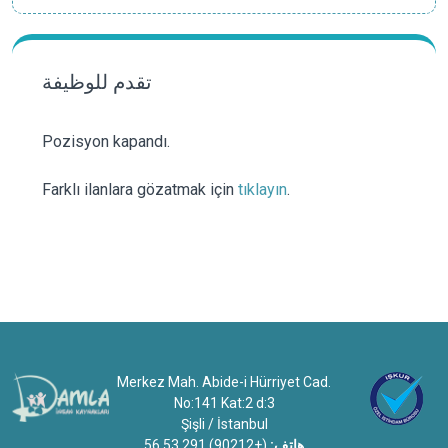
تقدم للوظيفة
Pozisyon kapandı.
Farklı ilanlara gözatmak için
tıklayın
.
Merkez Mah. Abide-i Hürriyet Cad.
No:141 Kat:2 d:3
Şişli / İstanbul
هاتف:
(+90212) 291 53 56