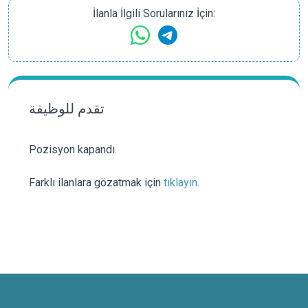
İlanla İlgili Sorularınız İçin:
تقدم للوظيفة
Pozisyon kapandı.
Farklı ilanlara gözatmak için
tıklayın
.