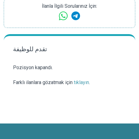
İlanla İlgili Sorularınız İçin:
تقدم للوظيفة
Pozisyon kapandı.
Farklı ilanlara gözatmak için
tıklayın
.