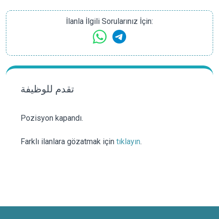
İlanla İlgili Sorularınız İçin:
تقدم للوظيفة
Pozisyon kapandı.
Farklı ilanlara gözatmak için
tıklayın
.