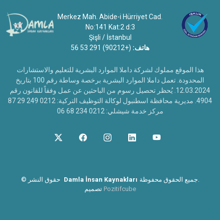
Merkez Mah. Abide-i Hürriyet Cad.
No:141 Kat:2 d:3
Şişli / İstanbul
هاتف:
(+90212) 291 53 56
هذا الموقع مملوك لشركة داملا الموارد البشرية للتعليم والاستشارات
المحدودة. تعمل داملا الموارد البشرية برخصة وساطة رقم 100 بتاريخ
12.03.2024. يُحظر تحصيل رسوم من الباحثين عن عمل وفقاً للقانون رقم
4904. مديرية محافظة اسطنبول لوكالة التوظيف التركية: 0212 249 29 87
مركز خدمة شيشلي: 0212 234 68 06
جميع الحقوق محفوظة.
Damla İnsan Kaynakları
حقوق النشر
©
Pozitifcube
تصميم