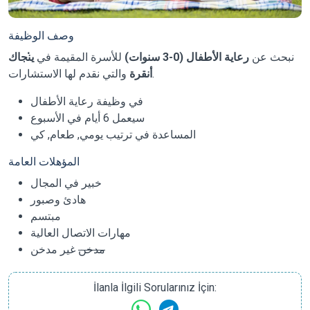
وصف الوظيفة
نبحث عن
رعاية الأطفال (0-3 سنوات)
للأسرة المقيمة في
ي̇نجاك
والتي نقدم لها الاستشارات.
أنقرة
في وظيفة رعاية الأطفال
سيعمل 6 أيام في الأسبوع
المساعدة في ترتيب يومي, طعام, كي
المؤهلات العامة
خبير في المجال
هادئ وصبور
مبتسم
مهارات الاتصال العالية
مدخن
غير مدخن
İlanla İlgili Sorularınız İçin: