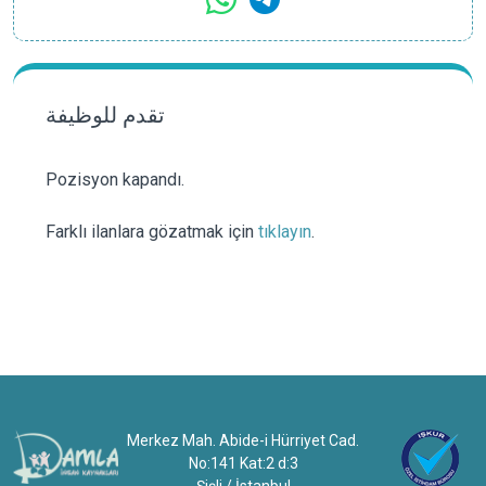
تقدم للوظيفة
Pozisyon kapandı.
Farklı ilanlara gözatmak için
tıklayın
.
Merkez Mah. Abide-i Hürriyet Cad.
No:141 Kat:2 d:3
Şişli / İstanbul