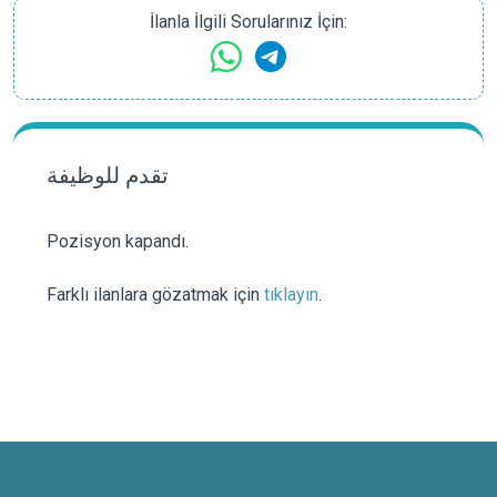
İlanla İlgili Sorularınız İçin:
تقدم للوظيفة
Pozisyon kapandı.
Farklı ilanlara gözatmak için
tıklayın
.