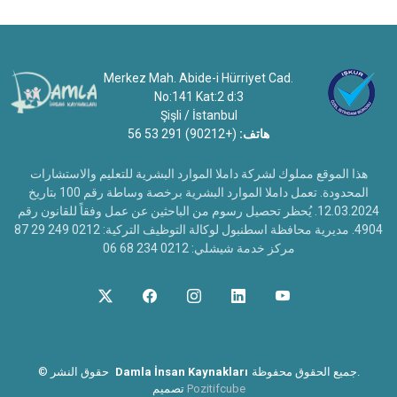
Merkez Mah. Abide-i Hürriyet Cad.
No:141 Kat:2 d:3
Şişli / İstanbul
هاتف:
(+90212) 291 53 56
هذا الموقع مملوك لشركة داملا الموارد البشرية للتعليم والاستشارات
المحدودة. تعمل داملا الموارد البشرية برخصة وساطة رقم 100 بتاريخ
12.03.2024. يُحظر تحصيل رسوم من الباحثين عن عمل وفقاً للقانون رقم
4904. مديرية محافظة اسطنبول لوكالة التوظيف التركية: 0212 249 29 87
مركز خدمة شيشلي: 0212 234 68 06
جميع الحقوق محفوظة.
Damla İnsan Kaynakları
حقوق النشر
©
Pozitifcube
تصميم