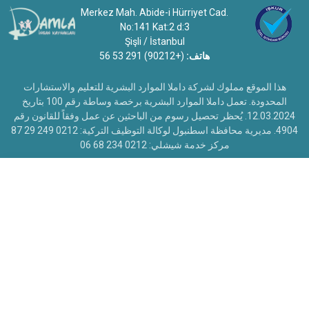
Merkez Mah. Abide-i Hürriyet Cad.
No:141 Kat:2 d:3
Şişli / İstanbul
هاتف:
(+90212) 291 53 56
هذا الموقع مملوك لشركة داملا الموارد البشرية للتعليم والاستشارات
المحدودة. تعمل داملا الموارد البشرية برخصة وساطة رقم 100 بتاريخ
12.03.2024. يُحظر تحصيل رسوم من الباحثين عن عمل وفقاً للقانون رقم
4904. مديرية محافظة اسطنبول لوكالة التوظيف التركية: 0212 249 29 87
مركز خدمة شيشلي: 0212 234 68 06
أبحث عن موظف
أبحث عن عمل
جميع الحقوق محفوظة.
Damla İnsan Kaynakları
حقوق النشر
©
Pozitifcube
تصميم