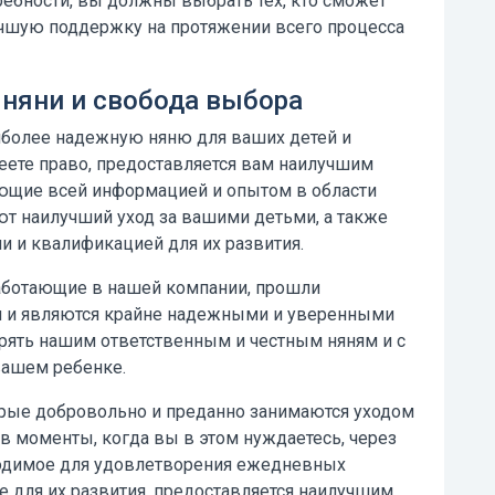
ебности, вы должны выбрать тех, кто сможет
чшую поддержку на протяжении всего процесса
няни и свобода выбора
иболее надежную няню для ваших детей и
меете право, предоставляется вам наилучшим
ющие всей информацией и опытом в области
ют наилучший уход за вашими детьми, а также
и квалификацией для их развития.
аботающие в нашей компании, прошли
и и являются крайне надежными и уверенными
ять нашим ответственным и честным няням и с
вашем ребенке.
рые добровольно и преданно занимаются уходом
в моменты, когда вы в этом нуждаетесь, через
ходимое для удовлетворения ежедневных
е для их развития, предоставляется наилучшим