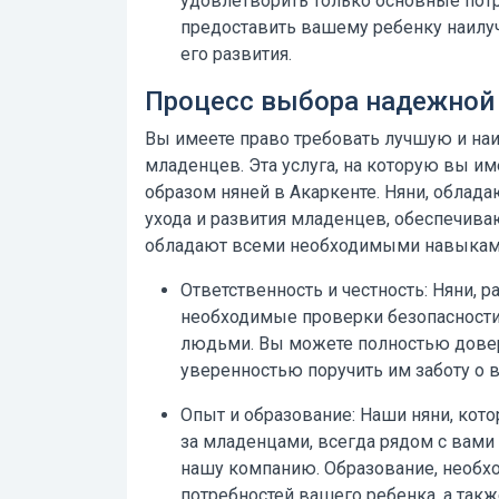
удовлетворить только основные потр
предоставить вашему ребенку наилу
его развития.
Процесс выбора надежной 
Вы имеете право требовать лучшую и на
младенцев. Эта услуга, на которую вы и
образом
няней в Акаркенте.
Няни, облада
ухода и развития младенцев, обеспечива
обладают всеми необходимыми навыками 
Ответственность и честность:
Няни, р
необходимые проверки безопасност
людьми. Вы можете полностью довер
уверенностью поручить им заботу о 
Опыт и образование:
Наши няни, кото
за младенцами, всегда рядом с вами 
нашу компанию. Образование, необ
потребностей вашего ребенка, а такж