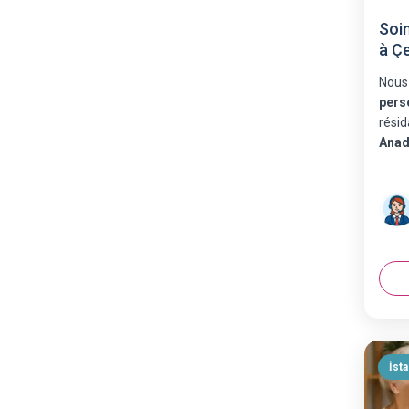
Soi
à Ç
Nous
pers
résid
Anad
İst