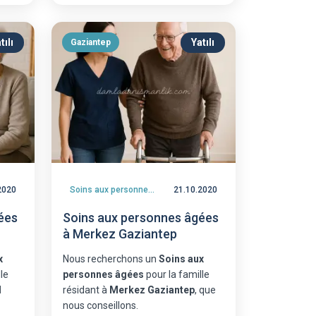
tılı
Yatılı
Gaziantep
2020
Soins aux personnes âgées
21.10.2020
ées
Soins aux personnes âgées
à Merkez Gaziantep
x
Nous recherchons un
Soins aux
le
personnes âgées
pour la famille
l
résidant à
Merkez Gaziantep
, que
nous conseillons.