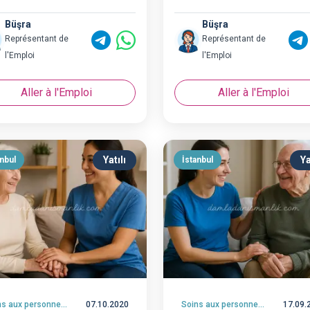
Büşra
Büşra
Représentant de
Représentant de
l'Emploi
l'Emploi
Aller à l'Emploi
Aller à l'Emploi
Yatılı
Ya
anbul
İstanbul
Soins aux personnes âgées
07.10.2020
Soins aux personnes âgées
17.09.