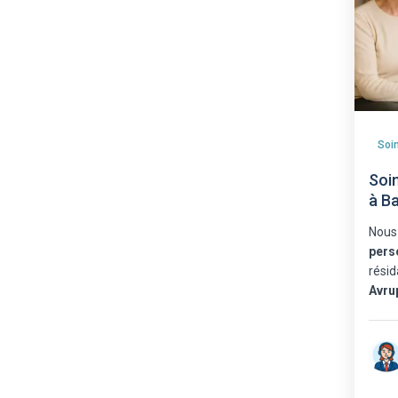
Soi
à B
Nous
pers
résid
Avru