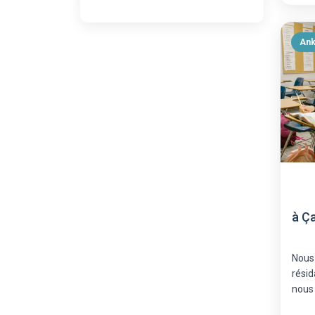
Ank
à Ç
Nous
résid
nous 