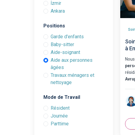
İzmir
Ankara
Positions
Garde d'enfants
Soi
Baby-sitter
à E
Aide-soignant
Nous
Aide aux personnes
pers
âgées
résid
Travaux ménagers et
Avru
nettoyage
Mode de Travail
Résident
Journée
Parttime