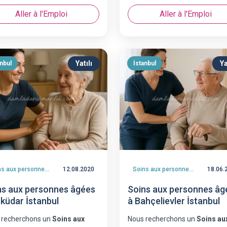
Aller à l'Emploi
Aller à l'Emploi
Yatılı
Ya
anbul
İstanbul
Soins aux personnes âgées
12.08.2020
Soins aux personnes âgées
18.06.
ns aux personnes âgées
Soins aux personnes âg
sküdar İstanbul
à Bahçelievler İstanbul
 recherchons un
Soins aux
Nous recherchons un
Soins au