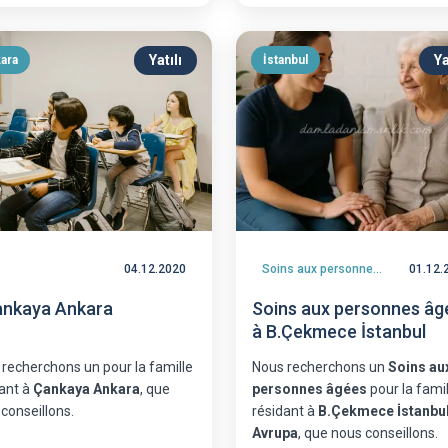
Yatılı
Ya
ara
İstanbul
04.12.2020
Soins aux personnes âgées
01.12.
ankaya Ankara
Soins aux personnes âg
à B.Çekmece İstanbul
 recherchons un
pour la famille
Nous recherchons un
Soins au
ant à
Çankaya Ankara
, que
personnes âgées
pour la famil
conseillons.
résidant à
B.Çekmece İstanbu
Avrupa
, que nous conseillons.