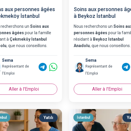
ns aux personnes âgées
Soins aux personnes âg
ekmeköy İstanbul
à Beykoz İstanbul
 recherchons un
Soins aux
Nous recherchons un
Soins au
onnes âgées
pour la famille
personnes âgées
pour la famil
ant à
Çekmeköy İstanbul
résidant à
Beykoz İstanbul
olu
, que nous conseillons.
Anadolu
, que nous conseillons.
Sema
Sema
Représentant de
Représentant de
l'Emploi
l'Emploi
Aller à l'Emploi
Aller à l'Emploi
Yatılı
Ya
anbul
İstanbul