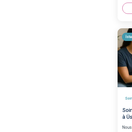
İst
Soi
à Ü
Nous