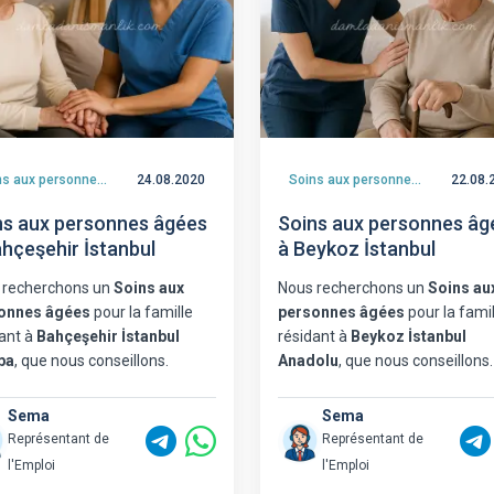
Soins aux personnes âgées
24.08.2020
Soins aux personnes âgées
22.08.
ns aux personnes âgées
Soins aux personnes âg
ahçeşehir İstanbul
à Beykoz İstanbul
 recherchons un
Soins aux
Nous recherchons un
Soins au
onnes âgées
pour la famille
personnes âgées
pour la famil
ant à
Bahçeşehir İstanbul
résidant à
Beykoz İstanbul
pa
, que nous conseillons.
Anadolu
, que nous conseillons.
Sema
Sema
Représentant de
Représentant de
l'Emploi
l'Emploi