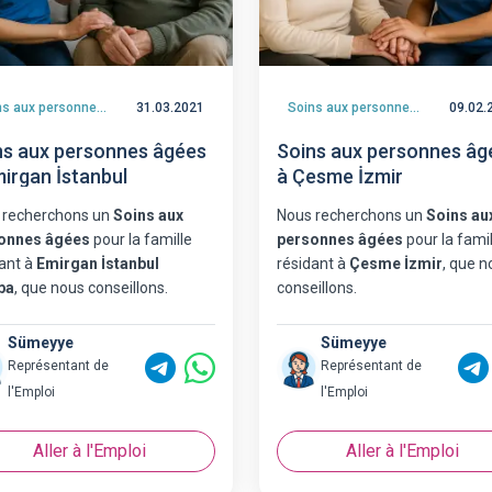
Soins aux personnes âgées
31.03.2021
Soins aux personnes âgées
09.02.
ns aux personnes âgées
Soins aux personnes âg
mirgan İstanbul
à Çesme İzmir
 recherchons un
Soins aux
Nous recherchons un
Soins au
onnes âgées
pour la famille
personnes âgées
pour la famil
ant à
Emirgan İstanbul
résidant à
Çesme İzmir
, que n
pa
, que nous conseillons.
conseillons.
Sümeyye
Sümeyye
Représentant de
Représentant de
l'Emploi
l'Emploi
Aller à l'Emploi
Aller à l'Emploi