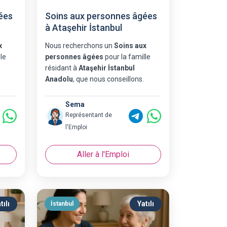
ées
Soins aux personnes âgées
à Ataşehir İstanbul
x
Nous recherchons un
Soins aux
le
personnes âgées
pour la famille
résidant à
Ataşehir İstanbul
Anadolu
, que nous conseillons.
Sema
Représentant de
l'Emploi
Aller à l'Emploi
tılı
Yatılı
İstanbul