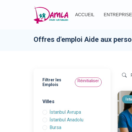
ACCUEIL
ENTREPRISE
Offres d'emploi Aide aux pers
Filtrer les
Réinitialiser
Emplois
İst
Villes
İstanbul Avrupa
İstanbul Anadolu
Bursa