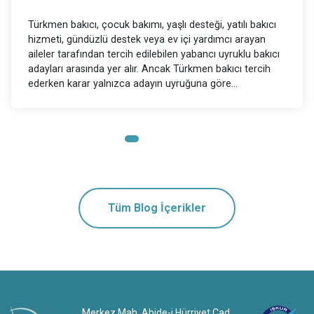
ı
Türkmen bakıcı mı Özbek bakıcı mı sorusu, yabancı
uyruklu bakıcı arayan ailelerin en sık merak ettiği
cı
konulardan biridir. Ancak doğru bakıcı seçimi yalnızca
adayın uyruğuna göre yapılmamalıdır. Türkmen bakıcı
veya Özbek bakıcı tercih edilirken asıl değerlendirilmes
gereken konular; adayın deneyimi, referans durumu,
u,
çalışma modeli, görev kapsamına uygunluğu, iletişim
becerisi ve aile düzenine uyumudur. Çocuk bakımı, yaşl
desteği, yatılı bakıcı hizmeti veya gündüzlü dest
Tüm Blog İçerikler
Merkez Mah. Abide-i Hürriyet Cad.