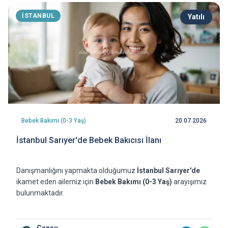
BURSA
Yatılı
6
Çocuk Bakımı (3 Yaş Üz)
17.07.2026
Bursa Nilüfer'de Çocuk Bakıcısı İlanı
Danışmanlığını yapmakta olduğumuz
Bursa Nilüfer'de
z
ikamet eden ailemiz için
Çocuk Bakımı (3 Yaş Üz)
arayışım
bulunmaktadır.