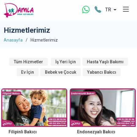
TR
Hizmetlerimiz
Anasayfa
Hizmetlerimiz
Tüm Hizmetler
İş Yeri İçin
Hasta Yaşlı Bakımı
Ev İçin
Bebek ve Çocuk
Yabancı Bakıcı
Filipinli Bakıcı
Endonezyalı Bakıcı