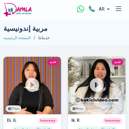
AR
مربية إندونيسية
خدماتنا
الصفحة الرئيسية
فيديو
فيديو
38 سنة
27 سنة
Di. G.
Ik. R.
Endonezya
Endonezya