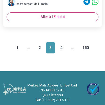
Représentant de l'Emploi
Aller à l'Emploi
1
...
2
3
4
...
150
Merkez Mah. Abide-i Hürriyet Cad.
No:141 Kat:2 d:3
Şişli / İstanbul
Tél:
(+90212) 291 53 56