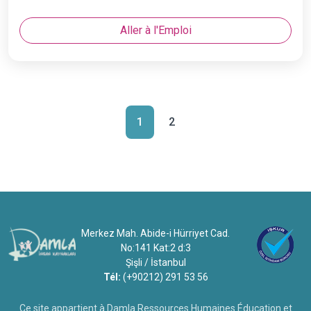
Aller à l'Emploi
1
2
Merkez Mah. Abide-i Hürriyet Cad.
No:141 Kat:2 d:3
Şişli / İstanbul
Tél:
(+90212) 291 53 56
Ce site appartient à Damla Ressources Humaines Éducation et