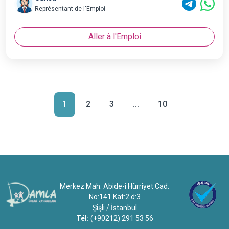
Représentant de l'Emploi
Aller à l'Emploi
1
2
3
...
10
Merkez Mah. Abide-i Hürriyet Cad.
No:141 Kat:2 d:3
Şişli / İstanbul
Tél:
(+90212) 291 53 56