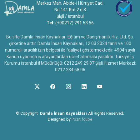
Merkez Mah. Abide-i Hürriyet Cad.
No:141 Kat:2 d:3
Şişli / İstanbul
Tel:
(+90212) 291 53 56
Bu site Damla İnsan Kaynakları Eğitim ve Danışmanlık Hiz. Ltd. Şti.
şirketine aittir. Damla İnsan Kaynakları, 12.03.2024 tarih ve 100
numaralı aracılık izin belgesi ile faaliyet göstermektedir. 4904 sayılı
Kanun uyarınca iş arayanlardan ücret alınması yasaktır. Türkiye İş
Kurumu İstanbul İl Müdürlüğü: 0212 249 29 87 Şişli Hizmet Merkezi:
0212 234 68 06
©
Copyright
Damla İnsan Kaynakları
All Rights Reserved.
Designed by
Pozitifcube