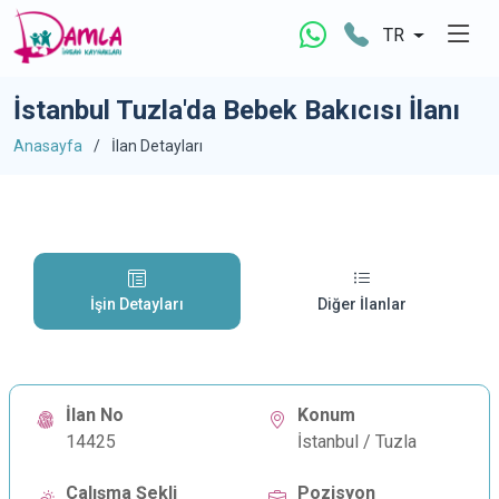
TR
İstanbul Tuzla'da Bebek Bakıcısı İlanı
Anasayfa
İlan Detayları
İşin Detayları
Diğer İlanlar
İlan No
Konum
14425
İstanbul / Tuzla
Çalışma Şekli
Pozisyon