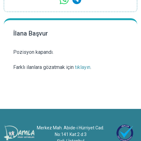
İlana Başvur
Pozisyon kapandı.
Farklı ilanlara gözatmak için
tıklayın
.
Merkez Mah. Abide-i Hürriyet Cad.
No:141 Kat:2 d:3
Şişli / İstanbul