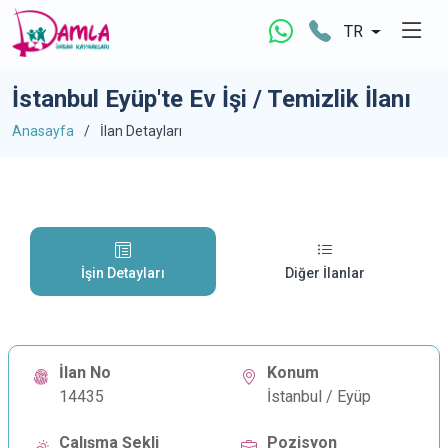
TR
İstanbul Eyüp'te Ev İşi / Temizlik İlanı
Anasayfa
İlan Detayları
İşin Detayları
Diğer İlanlar
İlan No
Konum
14435
İstanbul / Eyüp
Çalışma Şekli
Pozisyon