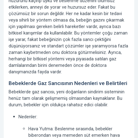
huzurunu kaçırıp uyku ve beslenme düzenini olumsuz
etkilerken, anneyi de yorar ve huzursuz eder. Fakat bu
çözümsüz bir sorun değildir. Her ne kadar kesin bir tedavi
veya sihirli bir yöntem olmasa da,
bebeğin gazını çıkarmak
için yapılması gereken belirli hareketler vardır, ayrıca bazı
bitkisel karışımlar da kullanılabilir. Bu yöntemler çoğu zaman
işe yarar, fakat bebeğinizin çok fazla sancı çektiğini
düşünüyorsanız ve standart çözümler işe yaramıyorsa fazla
zaman kaybetmeden onu doktora götürmelisiniz. Ayrıca,
herhangi bir bitkisel yöntemi veya piyasada satılan gaz
damlalarından birini denemeden önce de doktora
danışmanızda fayda vardır.
Bebeklerde Gaz Sancısının Nedenleri ve Belirtileri
Bebeklerde gaz sancısı, yeni doğanların sindirim sisteminin
henüz tam olarak gelişmemiş olmasından kaynaklanır. Bu
durum, bebekler için oldukça rahatsız edici olabilir.
Nedenler:
Hava Yutma:
Beslenme sırasında, bebekler
biberondan veya memeden süt emerken hava