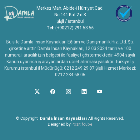
Merkez Mah. Abide-i Hürriyet Cad.
No:141 Kat:2 d:3
Şişli / İstanbul
Tel:
(+90212) 291 53 56
Bu site Damla İnsan Kaynakları Eğitim ve Danışmanlık Hiz. Ltd. Şti.
şirketine aittir. Damla İnsan Kaynakları, 12.03.2024 tarih ve 100
numaralı aracılık izin belgesi ile faaliyet göstermektedir. 4904 sayılı
Kanun uyarınca iş arayanlardan ücret alınması yasaktır. Türkiye İş
Kurumu İstanbul İl Müdürlüğü: 0212 249 29 87 Şişli Hizmet Merkezi:
0212 234 68 06
©
Copyright
Damla İnsan Kaynakları
All Rights Reserved.
Designed by
Pozitifcube