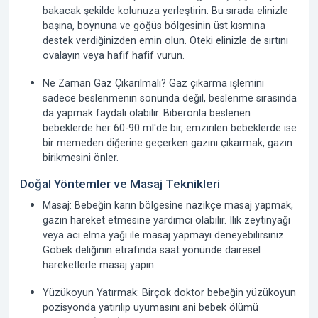
bakacak şekilde kolunuza yerleştirin. Bu sırada elinizle
başına, boynuna ve göğüs bölgesinin üst kısmına
destek verdiğinizden emin olun. Öteki elinizle de sırtını
ovalayın veya hafif hafif vurun.
Ne Zaman Gaz Çıkarılmalı?
Gaz çıkarma işlemini
sadece beslenmenin sonunda değil, beslenme sırasında
da yapmak faydalı olabilir. Biberonla beslenen
bebeklerde her 60-90 ml'de bir, emzirilen bebeklerde ise
bir memeden diğerine geçerken gazını çıkarmak, gazın
birikmesini önler.
Doğal Yöntemler ve Masaj Teknikleri
Masaj:
Bebeğin karın bölgesine nazikçe masaj yapmak,
gazın hareket etmesine yardımcı olabilir.
Ilık zeytinyağı
veya
acı elma yağı
ile masaj yapmayı deneyebilirsiniz.
Göbek deliğinin etrafında saat yönünde dairesel
hareketlerle masaj yapın.
Yüzükoyun Yatırmak:
Birçok doktor bebeğin yüzükoyun
pozisyonda yatırılıp uyumasını ani bebek ölümü