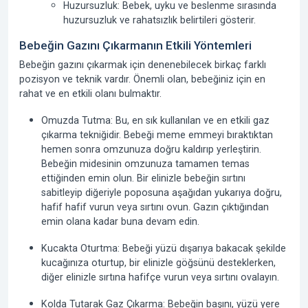
Huzursuzluk:
Bebek, uyku ve beslenme sırasında
huzursuzluk ve rahatsızlık belirtileri gösterir.
Bebeğin Gazını Çıkarmanın Etkili Yöntemleri
Bebeğin gazını çıkarmak
için denenebilecek birkaç farklı
pozisyon ve teknik vardır. Önemli olan, bebeğiniz için en
rahat ve en etkili olanı bulmaktır.
Omuzda Tutma:
Bu, en sık kullanılan ve en etkili
gaz
çıkarma tekniği
dir. Bebeği meme emmeyi bıraktıktan
hemen sonra omzunuza doğru kaldırıp yerleştirin.
Bebeğin midesinin omzunuza tamamen temas
ettiğinden emin olun. Bir elinizle bebeğin sırtını
sabitleyip diğeriyle poposuna aşağıdan yukarıya doğru,
hafif hafif vurun veya sırtını ovun. Gazın çıktığından
emin olana kadar buna devam edin.
Kucakta Oturtma:
Bebeği yüzü dışarıya bakacak şekilde
kucağınıza oturtup, bir elinizle göğsünü desteklerken,
diğer elinizle sırtına hafifçe vurun veya sırtını ovalayın.
Kolda Tutarak Gaz Çıkarma:
Bebeğin başını, yüzü yere