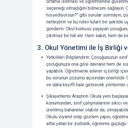
ortama ısınması ve öğretmenine güvenmes
seçeneği olmadığını bilmesini sağlayın. 
hissediyorsun?" gibi sorular sormayın, çün
netleştirin ve bu rutini tutarlı bir şekild
gönderin.
Okul korkusu
yaşayan çocuğunuz
çıkılmaz bir hâl alır. Hem sakin, hem de ka
3. Okul Yönetimi ile İş Birliği v
Yetkilileri Bilgilendirin:
Çocuğunuzun sınıf 
çocuğunuza ona göre davranır hem de siz
yapabilir. Öğretmenle ailenin iş birliği i
bu sorunun çözümü açısından önemlidir. 
ve daha keyifli hale getirecek yöntemler u
Şikayetlerini Araştırın:
Okula yeni başlayan
konumundan, sınıf çalışmalarının sıkıcı 
üretilmiş bahaneler olabilir de, olmayabil
Okulu ziyaret edip gözlem yapın, öğretmen
altta yatan bir zorbalık, öğrenme güçlüğü