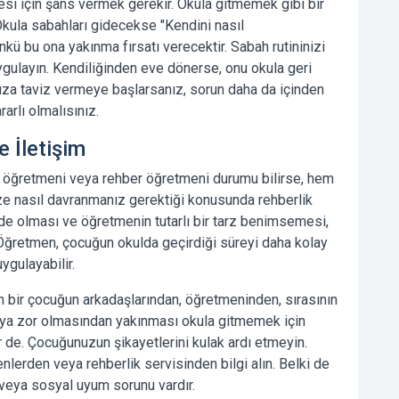
i için şans vermek gerekir. Okula gitmemek gibi bir
Okula sabahları gidecekse "Kendini nasıl
kü bu ona yakınma fırsatı verecektir. Sabah rutininizi
e uygulayın. Kendiliğinden eve dönerse, onu okula geri
a taviz vermeye başlarsanız, sorun daha da içinden
rarlı olmalısınız.
e İletişim
öğretmeni veya rehber öğretmeni durumu bilirse, hem
e nasıl davranmanız gerektiği konusunda rehberlik
çinde olması ve öğretmenin tutarlı bir tarz benimsemesi,
Öğretmen, çocuğun okulda geçirdiği süreyi daha kolay
ygulayabilir.
 bir çocuğun arkadaşlarından, öğretmeninden, sırasının
veya zor olmasından yakınması
okula gitmemek
için
ir de. Çocuğunuzun şikayetlerini kulak ardı etmeyin.
lerden veya rehberlik servisinden bilgi alın. Belki de
 veya sosyal uyum sorunu vardır.