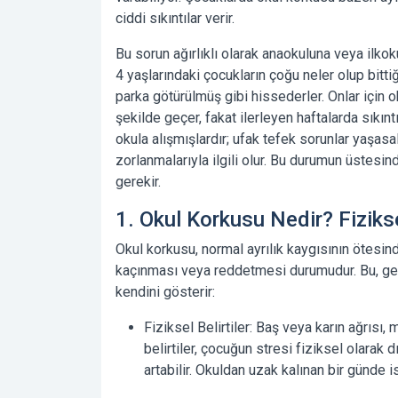
ciddi sıkıntılar verir.
Bu sorun ağırlıklı olarak anaokuluna veya ilko
4 yaşlarındaki çocukların çoğu neler olup bitti
parka götürülmüş gibi hissederler. Onlar için 
şekilde geçer, fakat ilerleyen haftalarda sıkıntıl
okula alışmışlardır; ufak tefek sorunlar yaşas
zorlanmalarıyla ilgili olur. Bu durumun üstesind
gerekir.
1. Okul Korkusu Nedir? Fiziksel
Okul korkusu, normal ayrılık kaygısının ötesin
kaçınması veya reddetmesi durumudur. Bu, genel
kendini gösterir:
Fiziksel Belirtiler:
Baş veya karın ağrısı, m
belirtiler, çocuğun stresi fiziksel olarak
artabilir. Okuldan uzak kalınan bir günde is