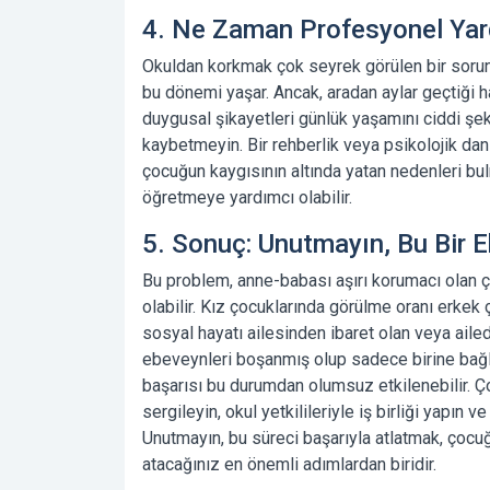
4. Ne Zaman Profesyonel Yar
Okuldan korkmak
çok seyrek görülen bir sorun
bu dönemi yaşar. Ancak, aradan aylar geçtiği h
duygusal şikayetleri günlük yaşamını ciddi şe
kaybetmeyin. Bir rehberlik veya psikolojik da
çocuğun kaygısının altında yatan nedenleri bu
öğretmeye yardımcı olabilir.
5. Sonuç: Unutmayın, Bu Bir Ek
Bu problem, anne-babası aşırı korumacı olan ç
olabilir. Kız çocuklarında görülme oranı erkek
sosyal hayatı ailesinden ibaret olan veya aile
ebeveynleri boşanmış olup sadece birine bağl
başarısı
bu durumdan olumsuz etkilenebilir. Ço
sergileyin, okul yetkilileriyle iş birliği yapı
Unutmayın, bu süreci başarıyla atlatmak, çocu
atacağınız en önemli adımlardan biridir.