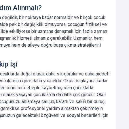
dım Alınmalı?
 değildir, bir noktaya kadar normaldir ve birçok çocuk
alde pek bir değişiklik olmuyorsa, çocuğun fiziksel ve
kilde etkiliyorsa bir uzmana danışmak için fazla zaman
nışmanlık hizmeti almanız gerekebilir. Uzmanlar, hem
lmaya hem de aileye doğru başa çıkma stratejilerini
ip İşi
ocuklarda doğal olarak daha sık görülür ve daha şiddetli
 çocuklarına göre daha yüksektir. Okula başlayana kadar
den birini bir sebeple kaybetmiş olan çocuklarla
ı olarak yaşayan çocuklarda da daha çok görülür.
Okul
cuğunuzu anlamaya çalışın, kararlı ve sakin bir duruş
n ve gerekirse profesyonel yardım almaktan çekinmeyin.
ğunuzun gelecekteki özgüveni ve sosyal becerileri için