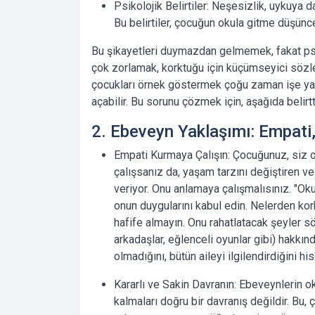
Psikolojik Belirtiler:
Neşesizlik, uykuya da
Bu belirtiler, çocuğun okula gitme düşünce
Bu şikayetleri duymazdan gelmemek, fakat psi
çok zorlamak, korktuğu için küçümseyici söz
çocukları örnek göstermek çoğu zaman işe ya
açabilir. Bu sorunu çözmek için, aşağıda belir
2. Ebeveyn Yaklaşımı: Empati, 
Empati Kurmaya Çalışın:
Çocuğunuz, siz o
çalışsanız da, yaşam tarzını değiştiren v
veriyor. Onu anlamaya çalışmalısınız. "Ok
onun duygularını kabul edin. Nelerden kor
hafife almayın. Onu rahatlatacak şeyler s
arkadaşlar, eğlenceli oyunlar gibi) hakkı
olmadığını, bütün aileyi ilgilendirdiğini his
Kararlı ve Sakin Davranın:
Ebeveynlerin ok
kalmaları doğru bir davranış değildir. Bu,