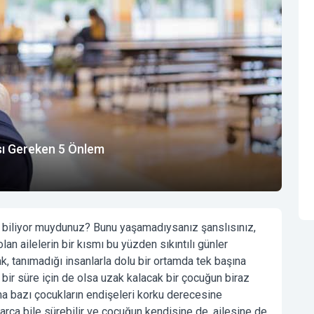
sı Gereken 5 Önlem
u biliyor muydunuz? Bunu yaşamadıysanız şanslısınız,
lan ailelerin bir kısmı bu yüzden sıkıntılı günler
cak, tanımadığı insanlarla dolu bir ortamda tek başına
 bir süre için de olsa uzak kalacak bir çocuğun biraz
a bazı çocukların endişeleri korku derecesine
rca bile sürebilir ve çocuğun kendisine de, ailesine de