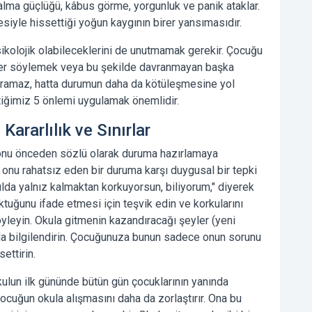
lma güçlüğü, kâbus görme, yorgunluk ve panik ataklar.
siyle hissettiği yoğun kaygının birer yansımasıdır.
kolojik olabileceklerini de unutmamak gerekir. Çocuğu
ler söylemek veya bu şekilde davranmayan başka
ramaz, hatta durumun daha da kötüleşmesine yol
ttiğimiz 5 önlemi uygulamak önemlidir.
Kararlılık ve Sınırlar
nu önceden sözlü olarak duruma hazırlamaya
e onu rahatsız eden bir duruma karşı duygusal bir tepki
ulda yalnız kalmaktan korkuyorsun, biliyorum," diyerek
ktuğunu ifade etmesi için teşvik edin ve korkularını
öyleyin. Okula gitmenin kazandıracağı şeyler (yeni
nda bilgilendirin. Çocuğunuza bunun sadece onun sorunu
settirin.
ulun ilk gününde bütün gün çocuklarının yanında
 çocuğun okula alışmasını daha da zorlaştırır. Ona bu