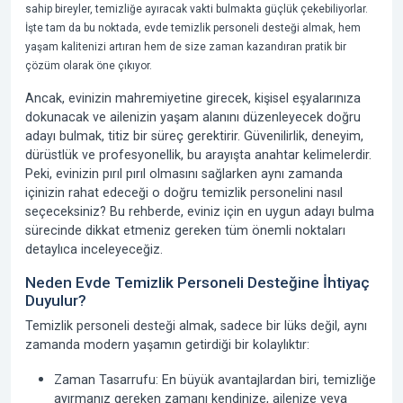
sahip bireyler, temizliğe ayıracak vakti bulmakta güçlük çekebiliyorlar.
İşte tam da bu noktada,
evde temizlik personeli
desteği almak, hem
yaşam kalitenizi artıran hem de size zaman kazandıran pratik bir
çözüm olarak öne çıkıyor.
Ancak, evinizin mahremiyetine girecek, kişisel eşyalarınıza
dokunacak ve ailenizin yaşam alanını düzenleyecek doğru
adayı bulmak, titiz bir süreç gerektirir. Güvenilirlik, deneyim,
dürüstlük ve profesyonellik, bu arayışta anahtar kelimelerdir.
Peki, evinizin pırıl pırıl olmasını sağlarken aynı zamanda
içinizin rahat edeceği o doğru temizlik personelini nasıl
seçeceksiniz? Bu rehberde, eviniz için en uygun adayı bulma
sürecinde dikkat etmeniz gereken tüm önemli noktaları
detaylıca inceleyeceğiz.
Neden Evde Temizlik Personeli Desteğine İhtiyaç
Duyulur?
Temizlik personeli desteği almak, sadece bir lüks değil, aynı
zamanda modern yaşamın getirdiği bir kolaylıktır:
Zaman Tasarrufu:
En büyük avantajlardan biri, temizliğe
ayırmanız gereken zamanı kendinize, ailenize veya