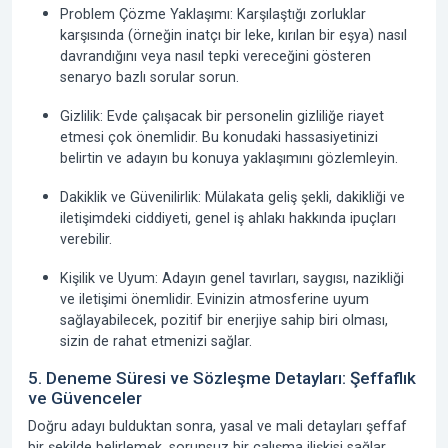
Problem Çözme Yaklaşımı:
Karşılaştığı zorluklar
karşısında (örneğin inatçı bir leke, kırılan bir eşya) nasıl
davrandığını veya nasıl tepki vereceğini gösteren
senaryo bazlı sorular sorun.
Gizlilik:
Evde çalışacak bir personelin gizliliğe riayet
etmesi çok önemlidir. Bu konudaki hassasiyetinizi
belirtin ve adayın bu konuya yaklaşımını gözlemleyin.
Dakiklik ve Güvenilirlik:
Mülakata geliş şekli, dakikliği ve
iletişimdeki ciddiyeti, genel iş ahlakı hakkında ipuçları
verebilir.
Kişilik ve Uyum:
Adayın genel tavırları, saygısı, nazikliği
ve iletişimi önemlidir. Evinizin atmosferine uyum
sağlayabilecek, pozitif bir enerjiye sahip biri olması,
sizin de rahat etmenizi sağlar.
5. Deneme Süresi ve Sözleşme Detayları: Şeffaflık
ve Güvenceler
Doğru adayı bulduktan sonra, yasal ve mali detayları şeffaf
bir şekilde belirlemek, sorunsuz bir çalışma ilişkisi sağlar.