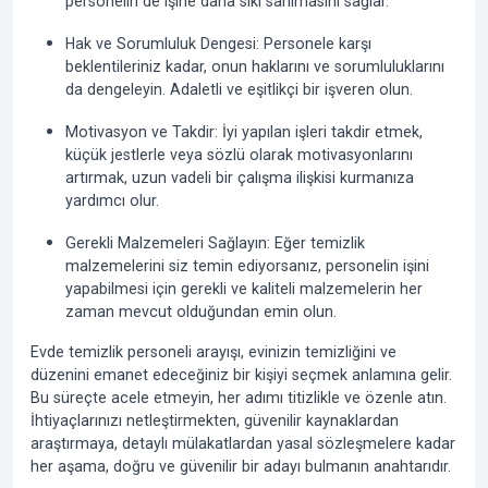
personelin de işine daha sıkı sarılmasını sağlar.
Hak ve Sorumluluk Dengesi:
Personele karşı
beklentileriniz kadar, onun haklarını ve sorumluluklarını
da dengeleyin. Adaletli ve eşitlikçi bir işveren olun.
Motivasyon ve Takdir:
İyi yapılan işleri takdir etmek,
küçük jestlerle veya sözlü olarak motivasyonlarını
artırmak, uzun vadeli bir çalışma ilişkisi kurmanıza
yardımcı olur.
Gerekli Malzemeleri Sağlayın:
Eğer temizlik
malzemelerini siz temin ediyorsanız, personelin işini
yapabilmesi için gerekli ve kaliteli malzemelerin her
zaman mevcut olduğundan emin olun.
Evde temizlik personeli arayışı, evinizin temizliğini ve
düzenini emanet edeceğiniz bir kişiyi seçmek anlamına gelir.
Bu süreçte acele etmeyin, her adımı titizlikle ve özenle atın.
İhtiyaçlarınızı netleştirmekten, güvenilir kaynaklardan
araştırmaya, detaylı mülakatlardan yasal sözleşmelere kadar
her aşama, doğru ve güvenilir bir adayı bulmanın anahtarıdır.