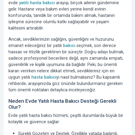
evde
yatılı hasta bakıcı
arayışı, birçok ailenin gündemine
gelir. Hastane veya bakım evleri yerine kendi evinin
konforunda, tanıdık bir ortamda bakım almak, hastanın
iyileşme sürecine olumlu katkı sağlayabilir ve yaşam
kalitesini artırabilir.
Ancak, sevdiklerinizin sağlığını, güvenliğini ve huzurunu
emanet edeceğiniz bir yatılı
bakıcı
seçmek, son derece
hassas ve titizlik gerektiren bir süreçtir. Doğru adayı bulmak,
sadece profesyonel becerilere değil, aynı zamanda empati,
güvenilirlik ve kişilik uyumuna da bağlıdır. Peki, bu önemli
kararı verirken nelere dikkat etmeli, sevdikleriniz için en
uygun yatılı
hasta bakıcı
yı nasıl bulmalısınız? Bu kapsamlı
rehberde, arayışınızda göz önünde bulundurmanız gereken
tüm önemli noktaları detaylıca inceleyeceğiz.
Neden Evde Yatılı Hasta Bakıcı Desteği Gerekli
Olur?
Evde yatılı hasta bakıcı hizmeti, çeşitli durumlarda büyük bir
kolaylık ve güvence sağlar:
Sürekli Gözetim ve Destek: Özellikle yatağa bağımlı,