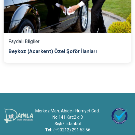
Faydalı Bilgiler
Beykoz (Acarkent) Özel Şoför İlanları
Merkez Mah. Abide-i Hürriyet Cad.
No:141 Kat:2 d:3
Şişli / İstanbul
Tel:
(+90212) 291 53 56