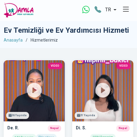
TR
Ev Temizliği ve Ev Yardımcısı Hizmeti
Anasayfa
Hizmetlerimiz
VİDEO
VİDEO
36 Yaşında
31 Yaşında
De. R.
Di. S.
Nepal
Nepal