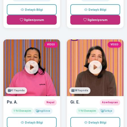
Detaylı Bilgi
Detaylı Bilgi
İlgileniyorum
İlgileniyorum
VİDEO
VİDEO
41 Yaşında
38 Yaşında
Pu. A.
Gi. E.
Nepal
Azerbaycan
1 Yıl Deneyim
İngilizce
1 Yıl Deneyim
Türkçe
Detaylı Bilgi
Detaylı Bilgi