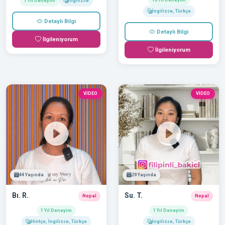
10 Yıl Deneyim
1 Yıl Deneyim
İngilizce
İngilizce, Türkçe
Detaylı Bilgi
Detaylı Bilgi
İlgileniyorum
İlgileniyorum
VİDEO
VİDEO
44 Yaşında
29 Yaşında
Bı. R.
Su. T.
Nepal
Nepal
1 Yıl Deneyim
1 Yıl Deneyim
Hintçe, İngilizce, Türkçe
İngilizce, Türkçe