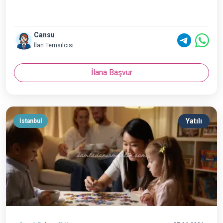
Cansu
İlan Temsilcisi
İlana Başvur
Yatılı
İstanbul