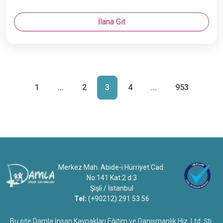
İlana Git
1
...
2
3
4
...
953
Merkez Mah. Abide-i Hürriyet Cad.
No:141 Kat:2 d:3
Şişli / İstanbul
Tel:
(+90212) 291 53 56
Bu site Damla İnsan Kaynakları Eğitim ve Danışmanlık Hiz. Ltd. Şti.