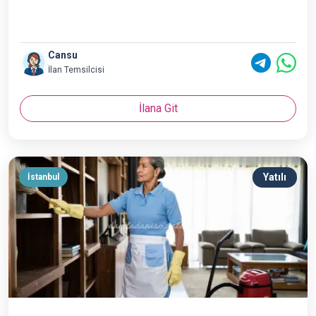
Cansu
İlan Temsilcisi
İlana Git
Yatılı
İstanbul