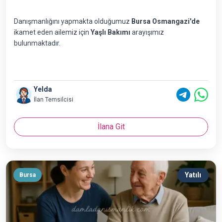
Danışmanlığını yapmakta olduğumuz
Bursa Osmangazi'de
ikamet eden ailemiz için
Yaşlı Bakımı
arayışımız
bulunmaktadır.
Yelda
İlan Temsilcisi
İlana Git
Yatılı
Bursa