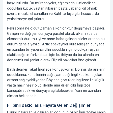
başvurulurdu. Bu mürebbiyeler, eğitimlerini üstlendikleri
çocukları küçük yaştan itibaren başta yabancı dil olmak
üzere, musiki, el sanatları ve Batılı terbiye gibi hususlarda
yetiştirmeye çalışırlardı.
Peki sonra ne oldu? Zamanla konjonktür değişmeye başladı.
Gelişen ve değişen dünyaya paralel olarak ülkemizde de
ekonomik durumu iyi ve anne-baba çalışan aileler artınca bu
durum genele yayıldı. Artık ebeveynler küreselleşen dünyada
en azından bir yabancı dilin çocukları için oldukça faydalı
olabileceğinin farkındalar. İşte bu ihtiyaç da bu alanda en
donanımlı çalışanlar olarak
Filipinli bakıcıları
öne çıkardı.
Batılı değiller fakat İngilizce konuşuyorlar. Dolayısıyla ailelerin
çocuklarına, kendilerinin sağlayamadığı İngilizce konuşulan
ortamı sağlayabiliyorlar. Böylece çocuklar İngilizce ile küçük
yaşta haşır neşir olup, ileride ana dilleri gibi İngilizce
konuşabilecek ve dünyaya açılabilecekler. Yani en azından
olması beklenen bu.
Filipinli Bakıcılarla Hayata Gelen Değişimler
Filipinli bakıcılar ile çalışanlar, çoğunun iyi bir İngilizceye sahip