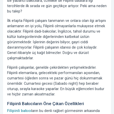
ise yabancı bakıcılara, özellikle de Filipinli dadılara ilgi
tercihlerde ilk sırada ve gün geçtikçe artıyor. Peki ama neden
bu talep?
İlk etapta Filipinli çalışanı tanımanın ve onlara olan ilgi artışını
anlamanın en iyi yolu, Filipinli olmayanlarla mukayese etmek
olacaktır. Filipinli dadı-bakıcılar;
İngilizce
,
tahsil durumu
ve
kültür
kategorilerinde diğerlerinden katbekat üstün
görünmektedir. İşlerinin değerini biliyor, gayri ciddi
davranmıyorlar. Filipinli çalışanın idaresi de çok kolaydır.
Genel itibariyle üç kağıt bilmezler. Doğru ve dürüst
çalışmaktadırlar.
Filipinli çalışanlar, genelde çekirdekten yetişmektedirler.
Filipinli elemanlara, gelecekteki performansları açısından,
cumartesi öğleden sonra ve pazar günü hiç dokunmamak
önemlidir. Cumartesi gecesi (Sabado night) hep beraber
oturup, sırayla karaoke yaparlar. En büyük eğlenceleri budur
ve hiçbir zaman aksatmazlar.
Filipinli Bakıcıların Öne Çıkan Özellikleri
Filipinli bakıcı
ların bu denli rağbet görmesinin arkasında