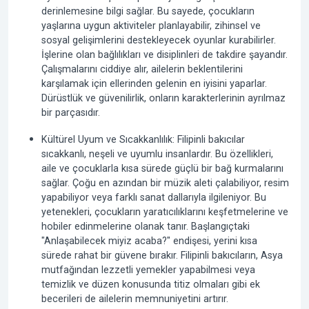
derinlemesine bilgi sağlar. Bu sayede, çocukların
yaşlarına uygun aktiviteler planlayabilir, zihinsel ve
sosyal gelişimlerini destekleyecek oyunlar kurabilirler.
İşlerine olan bağlılıkları ve disiplinleri de takdire şayandır.
Çalışmalarını ciddiye alır, ailelerin beklentilerini
karşılamak için ellerinden gelenin en iyisini yaparlar.
Dürüstlük ve güvenilirlik, onların karakterlerinin ayrılmaz
bir parçasıdır.
Kültürel Uyum ve Sıcakkanlılık:
Filipinli bakıcılar
sıcakkanlı, neşeli ve uyumlu insanlardır. Bu özellikleri,
aile ve çocuklarla kısa sürede güçlü bir bağ kurmalarını
sağlar. Çoğu en azından bir müzik aleti çalabiliyor, resim
yapabiliyor veya farklı sanat dallarıyla ilgileniyor. Bu
yetenekleri, çocukların yaratıcılıklarını keşfetmelerine ve
hobiler edinmelerine olanak tanır. Başlangıçtaki
"Anlaşabilecek miyiz acaba?" endişesi, yerini kısa
sürede rahat bir güvene bırakır. Filipinli bakıcıların, Asya
mutfağından lezzetli yemekler yapabilmesi veya
temizlik ve düzen konusunda titiz olmaları gibi ek
becerileri de ailelerin memnuniyetini artırır.