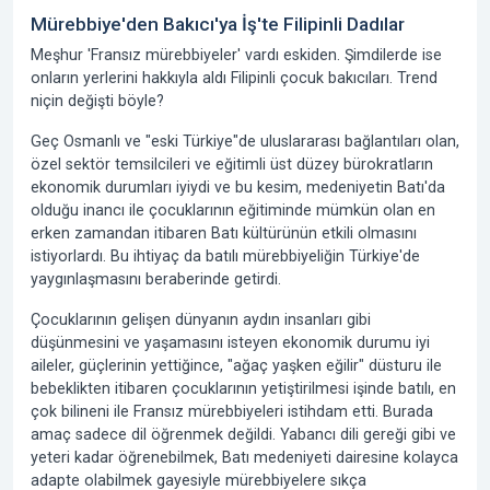
Mürebbiye'den Bakıcı'ya İş'te Filipinli Dadılar
Meşhur
'Fransız mürebbiyeler'
vardı eskiden. Şimdilerde ise
onların yerlerini hakkıyla aldı
Filipinli çocuk bakıcıları
. Trend
niçin değişti böyle?
Geç Osmanlı ve "eski Türkiye"de uluslararası bağlantıları olan,
özel sektör temsilcileri ve eğitimli üst düzey bürokratların
ekonomik durumları iyiydi ve bu kesim, medeniyetin Batı'da
olduğu inancı ile çocuklarının eğitiminde mümkün olan en
erken zamandan itibaren Batı kültürünün etkili olmasını
istiyorlardı. Bu ihtiyaç da batılı mürebbiyeliğin Türkiye'de
yaygınlaşmasını beraberinde getirdi.
Çocuklarının gelişen dünyanın aydın insanları gibi
düşünmesini ve yaşamasını isteyen ekonomik durumu iyi
aileler, güçlerinin yettiğince, "ağaç yaşken eğilir" düsturu ile
bebeklikten itibaren çocuklarının yetiştirilmesi işinde batılı, en
çok bilineni ile Fransız mürebbiyeleri istihdam etti. Burada
amaç sadece dil öğrenmek değildi. Yabancı dili gereği gibi ve
yeteri kadar öğrenebilmek, Batı medeniyeti dairesine kolayca
adapte olabilmek gayesiyle mürebbiyelere sıkça