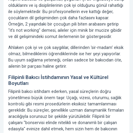
olduklarını ve iş disiplinlerinin çok iyi olduğunu gönül rahatlığı
ile söylemektedir. Bu profesyonellerin eve kattığı değer,
çocukların dil gelişiminden çok daha fazlasını kapsar.
Örneğin, 2 yaşındaki bir çocuğun pili biten arabasını getirip
"it's not working" demesi, aileler için minik bir mucize gibidir
ve dil gelişimindeki somut ilerlemenin bir göstergesidir.
Ahlaken çok iyi ve çok saygılılar, dillerinden 'sir-madam' eksik
olmaz, bilmediklerini öğrendiklerinde ise her şeyi yapıyorlar.
Bu uyum sağlama yeteneği, onları sadece bir bakıcıdan öte,
ailenin bir parçası haline getirir.
Filipinli Bakıcı İstihdamının Yasal ve Kültürel
Boyutları
Filipinli bakıcı istihdam ederken, yasal süreçlerin doğru
yönetilmesi büyük önem taşır. Uçağı, vizesi, oturumu, sağlık
kontrolü gibi resmi prosedürlerin eksiksiz tamamlanması
gereklidir. Bu süreçler, genellikle uzman danışmanlık firmaları
aracılığıyla sorunsuz bir şekilde yürütülebilir. Filipinli bir
çalışanı "bonservisi elinde nitelikli ve donanımlı bir çalışan
edasıyla" evinize dahil etmek, hem sizin hem de bakıcının