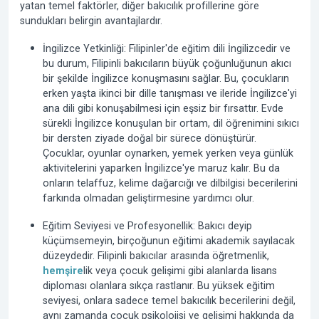
yatan temel faktörler, diğer bakıcılık profillerine göre
sundukları belirgin avantajlardır.
İngilizce Yetkinliği:
Filipinler'de eğitim dili İngilizcedir ve
bu durum, Filipinli bakıcıların büyük çoğunluğunun akıcı
bir şekilde İngilizce konuşmasını sağlar. Bu, çocukların
erken yaşta ikinci bir dille tanışması ve ileride İngilizce'yi
ana dili gibi konuşabilmesi için eşsiz bir fırsattır. Evde
sürekli İngilizce konuşulan bir ortam, dil öğrenimini sıkıcı
bir dersten ziyade doğal bir sürece dönüştürür.
Çocuklar, oyunlar oynarken, yemek yerken veya günlük
aktivitelerini yaparken İngilizce'ye maruz kalır. Bu da
onların telaffuz, kelime dağarcığı ve dilbilgisi becerilerini
farkında olmadan geliştirmesine yardımcı olur.
Eğitim Seviyesi ve Profesyonellik:
Bakıcı deyip
küçümsemeyin, birçoğunun eğitimi akademik sayılacak
düzeydedir. Filipinli bakıcılar arasında öğretmenlik,
hemşire
lik veya çocuk gelişimi gibi alanlarda lisans
diploması olanlara sıkça rastlanır. Bu yüksek eğitim
seviyesi, onlara sadece temel bakıcılık becerilerini değil,
aynı zamanda çocuk psikolojisi ve gelişimi hakkında da