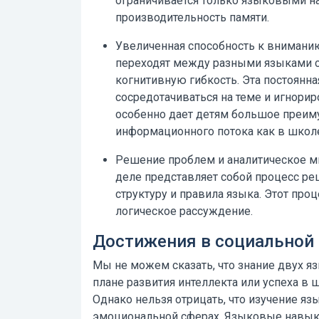
ограничивается только языковыми н
производительность памяти.
Увеличенная способность к вниманию
переходят между разными языками с
когнитивную гибкость. Эта постоянна
сосредотачиваться на теме и игнори
особенно дает детям большое преим
информационного потока как в школе
Решение проблем и аналитическое 
деле представляет собой процесс ре
структуру и правила языка. Этот про
логическое рассуждение.
Достижения в социальной
Мы не можем сказать, что знание двух я
плане развития интеллекта или успеха в ш
Однако нельзя отрицать, что изучение я
эмоциональной сферах. Языковые навык