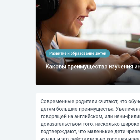
Развитие и образование детей
Каковы преимущества изучения ин
Современные родители считают, что обуч
детям большие преимущества. Увеличение
говорящей на английском, или няни-фил
доказательством того, насколько широко
подтверждают, что маленькие дети чрезв
языка, и это действительно хорошая идея