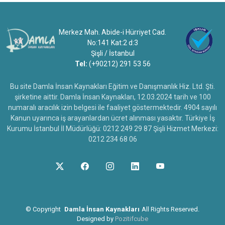
Merkez Mah. Abide-i Hürriyet Cad.
No:141 Kat:2 d:3
Şişli / İstanbul
Tel:
(+90212) 291 53 56
Bu site Damla İnsan Kaynakları Eğitim ve Danışmanlık Hiz. Ltd. Şti.
şirketine aittir. Damla İnsan Kaynakları, 12.03.2024 tarih ve 100
numaralı aracılık izin belgesi ile faaliyet göstermektedir. 4904 sayılı
Kanun uyarınca iş arayanlardan ücret alınması yasaktır. Türkiye İş
Kurumu İstanbul İl Müdürlüğü: 0212 249 29 87 Şişli Hizmet Merkezi:
0212 234 68 06
©
Copyright
Damla İnsan Kaynakları
All Rights Reserved.
Designed by
Pozitifcube