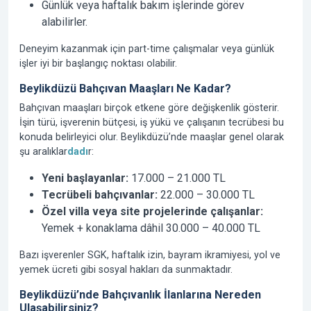
Günlük veya haftalık bakım işlerinde görev
alabilirler.
Deneyim kazanmak için part-time çalışmalar veya günlük
işler iyi bir başlangıç noktası olabilir.
Beylikdüzü Bahçıvan Maaşları Ne Kadar?
Bahçıvan maaşları birçok etkene göre değişkenlik gösterir.
İşin türü, işverenin bütçesi, iş yükü ve çalışanın tecrübesi bu
konuda belirleyici olur. Beylikdüzü’nde maaşlar genel olarak
şu aralıklar
dadı
r:
Yeni başlayanlar:
17.000 – 21.000 TL
Tecrübeli bahçıvanlar:
22.000 – 30.000 TL
Özel villa veya site projelerinde çalışanlar:
Yemek + konaklama dâhil 30.000 – 40.000 TL
Bazı işverenler SGK, haftalık izin, bayram ikramiyesi, yol ve
yemek ücreti gibi sosyal hakları da sunmaktadır.
Beylikdüzü’nde Bahçıvanlık İlanlarına Nereden
Ulaşabilirsiniz?