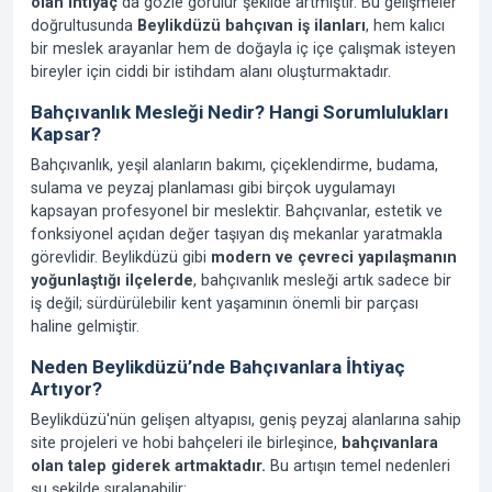
olan ihtiyaç
da gözle görülür şekilde artmıştır. Bu gelişmeler
doğrultusunda
Beylikdüzü bahçıvan iş ilanları
, hem kalıcı
bir meslek arayanlar hem de doğayla iç içe çalışmak isteyen
bireyler için ciddi bir istihdam alanı oluşturmaktadır.
Bahçıvanlık Mesleği Nedir? Hangi Sorumlulukları
Kapsar?
Bahçıvanlık, yeşil alanların bakımı, çiçeklendirme, budama,
sulama ve peyzaj planlaması gibi birçok uygulamayı
kapsayan profesyonel bir meslektir. Bahçıvanlar, estetik ve
fonksiyonel açıdan değer taşıyan dış mekanlar yaratmakla
görevlidir. Beylikdüzü gibi
modern ve çevreci yapılaşmanın
yoğunlaştığı ilçelerde
, bahçıvanlık mesleği artık sadece bir
iş değil; sürdürülebilir kent yaşamının önemli bir parçası
haline gelmiştir.
Neden Beylikdüzü’nde Bahçıvanlara İhtiyaç
Artıyor?
Beylikdüzü'nün gelişen altyapısı, geniş peyzaj alanlarına sahip
site projeleri ve hobi bahçeleri ile birleşince,
bahçıvanlara
olan talep giderek artmaktadır.
Bu artışın temel nedenleri
şu şekilde sıralanabilir: