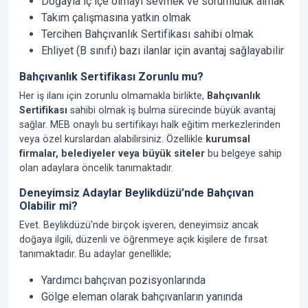
Doğayla iç içe olmayı sevmek ve sorumluluk almak
Takım çalışmasına yatkın olmak
Tercihen Bahçıvanlık Sertifikası sahibi olmak
Ehliyet (B sınıfı) bazı ilanlar için avantaj sağlayabilir
Bahçıvanlık Sertifikası Zorunlu mu?
Her iş ilanı için zorunlu olmamakla birlikte,
Bahçıvanlık
Sertifikası
sahibi olmak iş bulma sürecinde büyük avantaj
sağlar. MEB onaylı bu sertifikayı halk eğitim merkezlerinden
veya özel kurslardan alabilirsiniz. Özellikle
kurumsal
firmalar, belediyeler veya büyük siteler
bu belgeye sahip
olan adaylara öncelik tanımaktadır.
Deneyimsiz Adaylar Beylikdüzü’nde Bahçıvan
Olabilir mi?
Evet. Beylikdüzü’nde birçok işveren, deneyimsiz ancak
doğaya ilgili, düzenli ve öğrenmeye açık kişilere de fırsat
tanımaktadır. Bu adaylar genellikle;
Yardımcı bahçıvan pozisyonlarında
Gölge eleman olarak bahçıvanların yanında