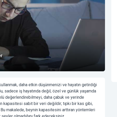
er
llanmak, daha etkin düşünmenizi ve hayatın getirdiği
 Bu, sadece iş hayatında değil, özel ve günlük yaşamda
önlü değerlendirebilmeyi, daha çabuk ve yerinde
kapasitesi sabit bir veri değildir; tıpkı bir kas gibi,
ir. Bu makalede,
beynin kapasitesini arttıran yöntemler
i
r şeyler olmadığını fark edeceksiniz.