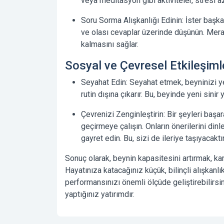
veya meditasyon gibi aktiviteler, stresi a
Soru Sorma Alışkanlığı Edinin:
İster başka
ve olası cevaplar üzerinde düşünün. Mera
kalmasını sağlar.
Sosyal ve Çevresel Etkileşiml
Seyahat Edin:
Seyahat etmek, beyninizi ye
rutin dışına çıkarır. Bu, beyinde yeni sinir
Çevrenizi Zenginleştirin:
Bir şeyleri başar
geçirmeye çalışın. Onların önerilerini dinl
gayret edin. Bu, sizi de ileriye taşıyacaktır
Sonuç olarak
, beynin kapasitesini artırmak, ka
Hayatınıza katacağınız küçük, bilinçli alışkanl
performansınızı önemli ölçüde geliştirebilirsi
yaptığınız yatırımdır.