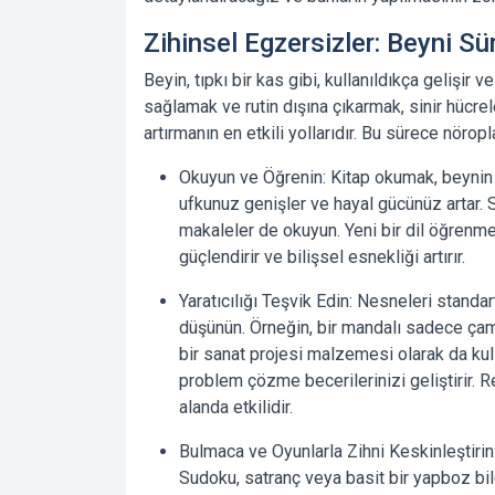
Zihinsel Egzersizler: Beyni S
Beyin, tıpkı bir kas gibi, kullanıldıkça gelişir
sağlamak ve rutin dışına çıkarmak, sinir hücrel
artırmanın en etkili yollarıdır. Bu sürece
nöropl
Okuyun ve Öğrenin:
Kitap okumak, beynin h
ufkunuz genişler ve hayal gücünüz artar. S
makaleler de okuyun.
Yeni bir dil öğrenm
güçlendirir ve bilişsel esnekliği artırır.
Yaratıcılığı Teşvik Edin:
Nesneleri standart 
düşünün. Örneğin, bir mandalı sadece çam
bir sanat projesi malzemesi olarak da kulla
problem çözme becerilerinizi geliştirir. 
alanda etkilidir.
Bulmaca ve Oyunlarla Zihni Keskinleştirin
Sudoku, satranç veya basit bir yapboz bil