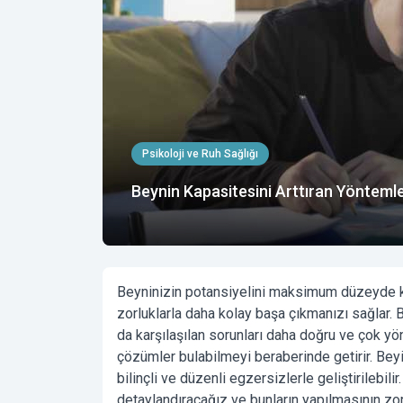
Psikoloji ve Ruh Sağlığı
Beynin Kapasitesini Arttıran Yönteml
Beyninizin potansiyelini maksimum düzeyde ku
zorluklarla daha kolay başa çıkmanızı sağlar.
da karşılaşılan sorunları daha doğru ve çok y
çözümler bulabilmeyi beraberinde getirir. Beyin 
bilinçli ve düzenli egzersizlerle geliştirilebil
detaylandıracağız ve bunların yapılmasının zo