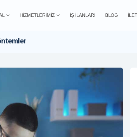
AL
HİZMETLERİMİZ
İŞ İLANLARI
BLOG
İLE
öntemler