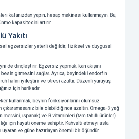
eri kafanızdan yapın, hesap makinesi kullanmayın. Bu,
ünme kapasitesini artırır.
lü Yakıtı
sel egzersizler yeterli değildir; fiziksel ve duygusal
i de dinçleştirir. Egzersiz yapmak, kan akışını
 besin gitmesini sağlar. Ayrıca, beyindeki endorfin
h halini iyileştirir ve stresi azaltır. Düzenli yürüyüş,
ınız için harikadır.
ker kullanmak, beynin fonksiyonlarını olumsuz
en çıkaramasanız bile olabildiğince azaltın. Omega-3 yağ
an mersini, ıspanak) ve B vitaminleri (tam tahıllı ürünler)
ığı için hayati öneme sahiptir.
Kahvaltı etmeyi asla
 uyaran ve güne hazırlayan önemli bir öğündür.