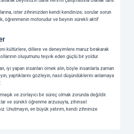
zaltarak beyninizin daha verimli çalışmasına olanak tanır.
larına, ister zihninizden kendi kendinize; sorular sorun
k, öğrenmenin motorudur ve beynin sürekli aktif
er
ni kültürlere, dillere ve deneyimlere maruz bırakarak
 yollarının oluşumunu teşvik eden güçlü bir yoldur.
an, iyi yapan insanları örnek alın, böyle insanlarla zaman
eyin, yaptıklarını gözleyin, nasıl düşündüklerini anlamaya
.
rmaşık ve zorlayıcı bir süreç olmak zorunda değildir.
ıklar ve sürekli öğrenme arzusuyla, zihinsel
niz. Unutmayın, en büyük yatırım, kendi zihninize