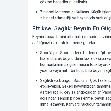
çözme becerilerini geliştirir.
Zihinsel Matematiği Kullanın:
Küçük işleml
zihinsel aritmetiği ve beyninizin hızlı düş
Fiziksel Sağlık: Beynin En Güç
Beynin kapasitesini artırmak için sadece zihin
sağlığınızı da desteklemeniz gerekir.
Spor Yapın:
Spor sadece bedeni değil, beyn
hızlandırarak beyne daha fazla oksijen ve
hormonlarının salgılanmasını tetikleyerek ru
yüzme veya hafif bir koşu bile beyin sağlığ
Sağlıklı ve Dengeli Beslenin:
Çok fazla şe
etkileyebilir. Şekeri hayatınızdan tamam
asitleri (balık, ceviz), antioksidanlar (yab
açısından zengin bir beslenme, beyin sağl
ihmal etmeyin.
Kahvaltı, vücudun tamamını