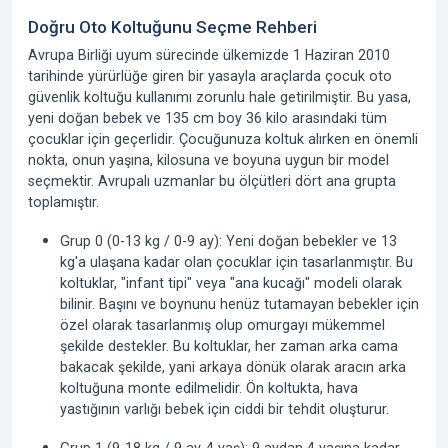
Doğru Oto Koltuğunu Seçme Rehberi
Avrupa Birliği uyum sürecinde ülkemizde 1 Haziran 2010
tarihinde yürürlüğe giren bir yasayla araçlarda çocuk oto
güvenlik koltuğu kullanımı zorunlu hale getirilmiştir. Bu yasa,
yeni doğan bebek ve 135 cm boy 36 kilo arasındaki tüm
çocuklar için geçerlidir. Çocuğunuza koltuk alırken en önemli
nokta, onun yaşına, kilosuna ve boyuna uygun bir model
seçmektir. Avrupalı uzmanlar bu ölçütleri dört ana grupta
toplamıştır.
Grup 0 (0-13 kg / 0-9 ay):
Yeni doğan bebekler ve 13
kg'a ulaşana kadar olan çocuklar için tasarlanmıştır. Bu
koltuklar, "infant tipi" veya "ana kucağı" modeli olarak
bilinir. Başını ve boynunu henüz tutamayan bebekler için
özel olarak tasarlanmış olup omurgayı mükemmel
şekilde destekler.
Bu koltuklar, her zaman arka cama
bakacak şekilde, yani arkaya dönük olarak aracın arka
koltuğuna monte edilmelidir.
Ön koltukta, hava
yastığının varlığı bebek için ciddi bir tehdit oluşturur.