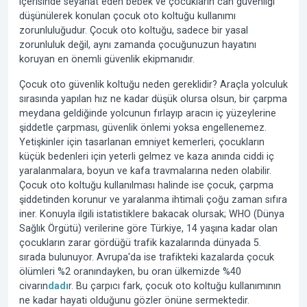
içerisinde seyahat eden bebek ve çocukların can güvenliği
düşünülerek konulan
çocuk oto koltuğu
kullanımı
zorunluluğudur.
Çocuk oto koltuğu
, sadece bir yasal
zorunluluk değil, aynı zamanda çocuğunuzun hayatını
koruyan en önemli güvenlik ekipmanıdır.
Çocuk oto güvenlik koltuğu neden gereklidir?
Araçla yolculuk
sırasında yapılan hız ne kadar düşük olursa olsun, bir çarpma
meydana geldiğinde yolcunun fırlayıp aracın iç yüzeylerine
şiddetle çarpması, güvenlik önlemi yoksa engellenemez.
Yetişkinler için tasarlanan emniyet kemerleri, çocukların
küçük bedenleri için yeterli gelmez ve kaza anında ciddi iç
yaralanmalara, boyun ve kafa travmalarına neden olabilir.
Çocuk oto koltuğu kullanılması halinde ise çocuk, çarpma
şiddetinden korunur ve yaralanma ihtimali çoğu zaman sıfıra
iner. Konuyla ilgili istatistiklere bakacak olursak; WHO (Dünya
Sağlık Örgütü) verilerine göre Türkiye, 14 yaşına kadar olan
çocukların zarar gördüğü trafik kazalarında dünyada 5.
sırada bulunuyor. Avrupa'da ise trafikteki kazalarda çocuk
ölümleri %2 oranındayken, bu oran ülkemizde %40
civarın
dadı
r. Bu çarpıcı fark,
çocuk oto koltuğu
kullanımının
ne kadar hayati olduğunu gözler önüne sermektedir.