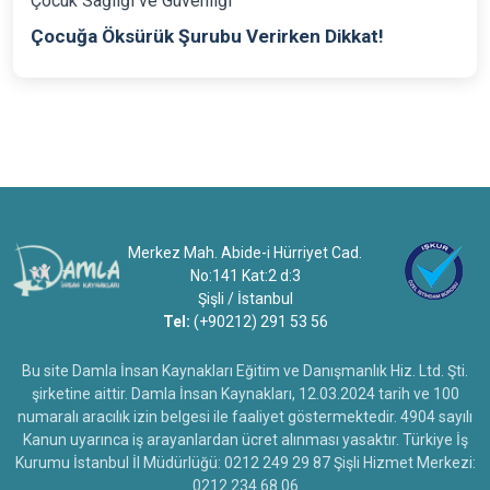
Çocuk Sağlığı ve Güvenliği
Çocuğa Öksürük Şurubu Verirken Dikkat!
Merkez Mah. Abide-i Hürriyet Cad.
No:141 Kat:2 d:3
Şişli / İstanbul
Tel:
(+90212) 291 53 56
Bu site Damla İnsan Kaynakları Eğitim ve Danışmanlık Hiz. Ltd. Şti.
şirketine aittir. Damla İnsan Kaynakları, 12.03.2024 tarih ve 100
numaralı aracılık izin belgesi ile faaliyet göstermektedir. 4904 sayılı
Kanun uyarınca iş arayanlardan ücret alınması yasaktır. Türkiye İş
Kurumu İstanbul İl Müdürlüğü: 0212 249 29 87 Şişli Hizmet Merkezi:
0212 234 68 06