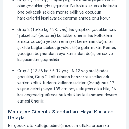
Grup 1 (9-18 kg / 9 ay-4 yaş):
9 aydan 4 yaşına kadar
olan çocuklar için uygundur. Bu koltuklar, arka koltuğa
öne bakacak şekilde monte edilir ve çocuğun
hareketlerini kısıtlayarak çarpma anında onu korur.
Grup 2 (15-25 kg / 3-5 yaş):
Bu gruptaki çocuklar için,
"yükseltici" (booster) koltuklar önerilir. Bu koltukların
amacı, çocuğu yetişkin emniyet kemerinin doğru bir
şekilde bağlanabileceği yüksekliğe getirmektir. Kemer,
çocuğun boynundan veya karnından değil, omuz ve
kalçasından geçmelidir.
Grup 3 (22-36 kg / 6-12 yaş):
6-12 yaş aralığındaki
çocuklar, Grup 2 koltuklarına benzer yükseltici adı
verilen koltuk türlerini kullanmalıdırlar. Çocuğunuz 12
yaşına gelmiş veya 135 cm boya ulaşmış olsa bile, 36
kg'ı geçmediği sürece bu koltukları kullanmaya devam
etmesi önerilir.
Montaj ve Güvenlik Standartları: Hayat Kurtaran
Detaylar
Bir
çocuk oto koltuğu
edindiğinizde, mutlaka aracınıza