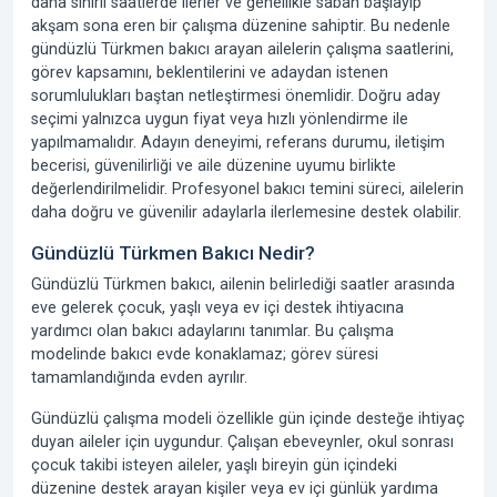
daha sınırlı saatlerde ilerler ve genellikle sabah başlayıp
akşam sona eren bir çalışma düzenine sahiptir. Bu nedenle
gündüzlü Türkmen bakıcı arayan ailelerin çalışma saatlerini,
görev kapsamını, beklentilerini ve adaydan istenen
sorumlulukları baştan netleştirmesi önemlidir. Doğru aday
seçimi yalnızca uygun fiyat veya hızlı yönlendirme ile
yapılmamalıdır. Adayın deneyimi, referans durumu, iletişim
becerisi, güvenilirliği ve aile düzenine uyumu birlikte
değerlendirilmelidir. Profesyonel bakıcı temini süreci, ailelerin
daha doğru ve güvenilir adaylarla ilerlemesine destek olabilir.
Gündüzlü Türkmen Bakıcı Nedir?
Gündüzlü Türkmen bakıcı, ailenin belirlediği saatler arasında
eve gelerek çocuk, yaşlı veya ev içi destek ihtiyacına
yardımcı olan bakıcı adaylarını tanımlar. Bu çalışma
modelinde bakıcı evde konaklamaz; görev süresi
tamamlandığında evden ayrılır.
Gündüzlü çalışma modeli özellikle gün içinde desteğe ihtiyaç
duyan aileler için uygundur. Çalışan ebeveynler, okul sonrası
çocuk takibi isteyen aileler, yaşlı bireyin gün içindeki
düzenine destek arayan kişiler veya ev içi günlük yardıma