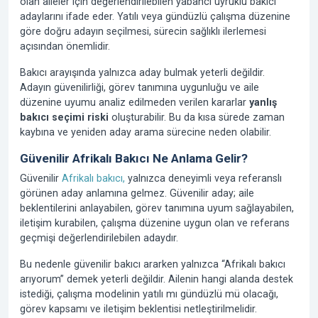
olan aileler için değerlendirilebilen yabancı uyruklu bakıcı
adaylarını ifade eder. Yatılı veya gündüzlü çalışma düzenine
göre doğru adayın seçilmesi, sürecin sağlıklı ilerlemesi
açısından önemlidir.
Bakıcı arayışında yalnızca aday bulmak yeterli değildir.
Adayın güvenilirliği, görev tanımına uygunluğu ve aile
düzenine uyumu analiz edilmeden verilen kararlar
yanlış
bakıcı seçimi riski
oluşturabilir. Bu da kısa sürede zaman
kaybına ve yeniden aday arama sürecine neden olabilir.
Güvenilir Afrikalı Bakıcı Ne Anlama Gelir?
Güvenilir
Afrikalı bakıcı,
yalnızca deneyimli veya referanslı
görünen aday anlamına gelmez. Güvenilir aday; aile
beklentilerini anlayabilen, görev tanımına uyum sağlayabilen,
iletişim kurabilen, çalışma düzenine uygun olan ve referans
geçmişi değerlendirilebilen adaydır.
Bu nedenle güvenilir bakıcı ararken yalnızca “Afrikalı bakıcı
arıyorum” demek yeterli değildir. Ailenin hangi alanda destek
istediği, çalışma modelinin yatılı mı gündüzlü mü olacağı,
görev kapsamı ve iletişim beklentisi netleştirilmelidir.