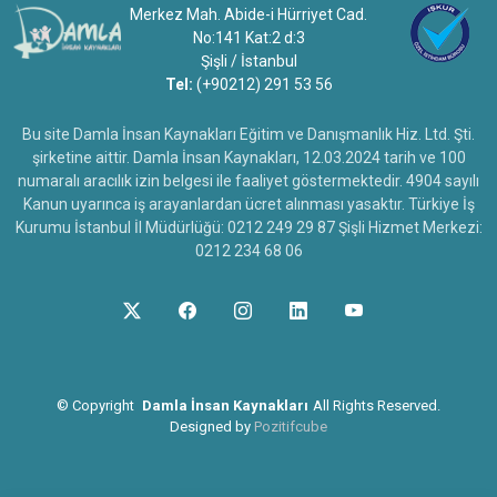
Merkez Mah. Abide-i Hürriyet Cad.
No:141 Kat:2 d:3
Şişli / İstanbul
Tel:
(+90212) 291 53 56
Bu site Damla İnsan Kaynakları Eğitim ve Danışmanlık Hiz. Ltd. Şti.
şirketine aittir. Damla İnsan Kaynakları, 12.03.2024 tarih ve 100
numaralı aracılık izin belgesi ile faaliyet göstermektedir. 4904 sayılı
Kanun uyarınca iş arayanlardan ücret alınması yasaktır. Türkiye İş
Kurumu İstanbul İl Müdürlüğü: 0212 249 29 87 Şişli Hizmet Merkezi:
0212 234 68 06
©
Copyright
Damla İnsan Kaynakları
All Rights Reserved.
Designed by
Pozitifcube