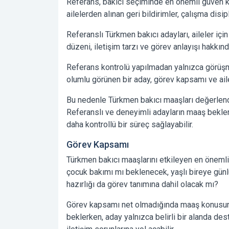
Referans, bakıcı seçiminde en önemli güven kri
ailelerden alınan geri bildirimler, çalışma disip
Referanslı Türkmen bakıcı adayları, aileler içi
düzeni, iletişim tarzı ve görev anlayışı hakkı
Referans kontrolü yapılmadan yalnızca görüşme
olumlu görünen bir aday, görev kapsamı ve ail
Bu nedenle Türkmen bakıcı maaşları değerlendi
Referanslı ve deneyimli adayların maaş beklent
daha kontrollü bir süreç sağlayabilir.
Görev Kapsamı
Türkmen bakıcı maaşlarını etkileyen en önemli
çocuk bakımı mı beklenecek, yaşlı bireye gün
hazırlığı da görev tanımına dahil olacak mı?
Görev kapsamı net olmadığında maaş konusunda 
beklerken, aday yalnızca belirli bir alanda de