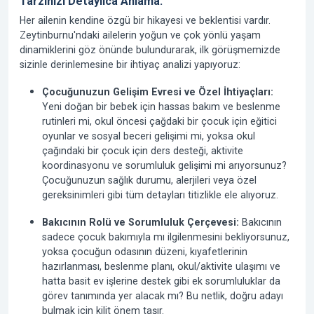
Tarzınızı Detaylıca Anlama:
Her ailenin kendine özgü bir hikayesi ve beklentisi vardır.
Zeytinburnu'ndaki ailelerin yoğun ve çok yönlü yaşam
dinamiklerini göz önünde bulundurarak, ilk görüşmemizde
sizinle derinlemesine bir ihtiyaç analizi yapıyoruz:
Çocuğunuzun Gelişim Evresi ve Özel İhtiyaçları:
Yeni doğan bir bebek için hassas bakım ve beslenme
rutinleri mi, okul öncesi çağdaki bir çocuk için eğitici
oyunlar ve sosyal beceri gelişimi mi, yoksa okul
çağındaki bir çocuk için ders desteği, aktivite
koordinasyonu ve sorumluluk gelişimi mi arıyorsunuz?
Çocuğunuzun sağlık durumu, alerjileri veya özel
gereksinimleri gibi tüm detayları titizlikle ele alıyoruz.
Bakıcının Rolü ve Sorumluluk Çerçevesi:
Bakıcının
sadece çocuk bakımıyla mı ilgilenmesini bekliyorsunuz,
yoksa çocuğun odasının düzeni, kıyafetlerinin
hazırlanması, beslenme planı, okul/aktivite ulaşımı ve
hatta basit ev işlerine destek gibi ek sorumluluklar da
görev tanımında yer alacak mı? Bu netlik, doğru adayı
bulmak için kilit önem taşır.