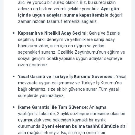
alıcı ve yorucu bir süreç olabilir. Biz, bu süreci sizin
adınıza en hızlı ve verimli şekilde yönetiriz.
Aynı gün
içinde uygun adayları sunma kapasitemizle
değerli
zamanınızdan tasarruf etmenizi sağlarız.
Kapsamlı ve Nitelikli Aday Seçimi:
Geniş ve özenle
seçilmiş, farklı deneyim ve yetkinliklere sahip aday
havuzumuzdan, sizin için en uygun ve yetkin
seçenekleri sunarız. Özellikle Zeytinburnu'nun eğitim ve
sosyal gelişim odaklı yapısına uygun adaylar seçmeye
özen gösteririz.
Yasal Garanti ve Türkiye İş Kurumu Güvencesi:
Yasal
mevzuata uygun çalışmamız ve Türkiye İş Kurumu'na
bağlı olmamız, size ek bir güvence sunar. Tüm yasal
süreçlerde yanınızdayız.
İkame Garantisi ile Tam Güvence:
Anlaşma
yaptığımız takdirde, 2 aylık sözleşme süresince olası bir
uyumsuzluk veya bakıcıdan kaynaklı bir ayrılık
durumunda
2 yeni eleman bulma taahhüdümüzle
sizi
asla mağdur etmeyiz. Bu, sizin için önemli bir