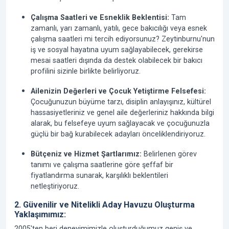
Çalışma Saatleri ve Esneklik Beklentisi:
Tam
zamanlı, yarı zamanlı, yatılı, gece bakıcılığı veya esnek
çalışma saatleri mi tercih ediyorsunuz? Zeytinburnu'nun
iş ve sosyal hayatına uyum sağlayabilecek, gerekirse
mesai saatleri dışında da destek olabilecek bir bakıcı
profilini sizinle birlikte belirliyoruz.
Ailenizin Değerleri ve Çocuk Yetiştirme Felsefesi:
Çocuğunuzun büyüme tarzı, disiplin anlayışınız, kültürel
hassasiyetleriniz ve genel aile değerleriniz hakkında bilgi
alarak, bu felsefeye uyum sağlayacak ve çocuğunuzla
güçlü bir bağ kurabilecek adayları önceliklendiriyoruz.
Bütçeniz ve Hizmet Şartlarımız:
Belirlenen görev
tanımı ve çalışma saatlerine göre şeffaf bir
fiyatlandırma sunarak, karşılıklı beklentileri
netleştiriyoruz.
2. Güvenilir ve Nitelikli Aday Havuzu Oluşturma
Yaklaşımımız:
2005'ten beri
deneyimimizle oluşturduğumuz geniş ve