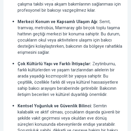
çalışma takibi veya akşam bakımlarının sağlanması için
profesyonel bir bakıcıyı vazgeçilmez kılar.
Merkezi Konum ve Kapsamlı Ulaşım Ağı:
Semt,
tramvay, metrobüs, Marmaray gibi birçok toplu taşıma
hattının geçtiği merkezi bir konuma sahiptir. Bu durum,
çocukların okul veya aktivitelere ulaşımı için bakıcı
desteğini kolaylaştırırken, bakıcının da bölgeye rahatlıkla
erişmesini sağlar.
Çok Kültürlü Yapı ve Farklı İhtiyaçlar:
Zeytinburnu,
farklı kültürlerden ve yaşam tarzlarından ailelerin bir
arada yaşadığı kozmopolit bir yapıya sahiptir. Bu
çeşitlilik, özellikle farklı dil veya kültürel hassasiyetlere
sahip bakıcı arayışını beraberinde getirebilir. Bakıcının
iletişim becerileri ve kültürel duyarlılığı önemlidir.
Kentsel Yoğunluk ve Güvenlik Bilinci:
Semtin
kalabalık ve aktif olması, çocukların dışarıda güvenli bir
şekilde vakit geçirmesi veya okuldan eve dönüş
süreçleri konusunda ebeveynlerde endişe yaratabilir.
Sorumluluk sahibi, dikkatli ve çevreye hakim bir bakıcı,