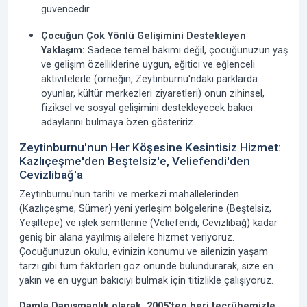
güvencedir.
Çocuğun Çok Yönlü Gelişimini Destekleyen
Yaklaşım:
Sadece temel bakımı değil, çocuğunuzun yaş
ve gelişim özelliklerine uygun, eğitici ve eğlenceli
aktivitelerle (örneğin, Zeytinburnu'ndaki parklarda
oyunlar, kültür merkezleri ziyaretleri) onun zihinsel,
fiziksel ve sosyal gelişimini destekleyecek bakıcı
adaylarını bulmaya özen gösteririz.
Zeytinburnu'nun Her Köşesine Kesintisiz Hizmet:
Kazlıçeşme'den Beştelsiz'e, Veliefendi'den
Cevizlibağ'a
Zeytinburnu'nun tarihi ve merkezi mahallelerinden
(Kazlıçeşme, Sümer) yeni yerleşim bölgelerine (Beştelsiz,
Yeşiltepe) ve işlek semtlerine (Veliefendi, Cevizlibağ) kadar
geniş bir alana yayılmış ailelere hizmet veriyoruz.
Çocuğunuzun okulu, evinizin konumu ve ailenizin yaşam
tarzı gibi tüm faktörleri göz önünde bulundurarak, size en
yakın ve en uygun bakıcıyı bulmak için titizlikle çalışıyoruz.
Damla Danışmanlık olarak,
2005'ten beri
tecrübemizle