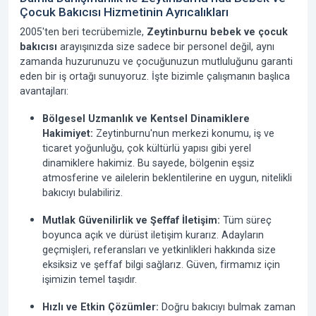
Çocuk Bakıcısı Hizmetinin Ayrıcalıkları
2005'ten beri
tecrübemizle,
Zeytinburnu bebek ve çocuk
bakıcısı
arayışınızda size sadece bir personel değil, aynı
zamanda huzurunuzu ve çocuğunuzun mutluluğunu garanti
eden bir iş ortağı sunuyoruz. İşte bizimle çalışmanın başlıca
avantajları:
Bölgesel Uzmanlık ve Kentsel Dinamiklere
Hakimiyet:
Zeytinburnu'nun merkezi konumu, iş ve
ticaret yoğunluğu, çok kültürlü yapısı gibi yerel
dinamiklere hakimiz. Bu sayede, bölgenin eşsiz
atmosferine ve ailelerin beklentilerine en uygun, nitelikli
bakıcıyı bulabiliriz.
Mutlak Güvenilirlik ve Şeffaf İletişim:
Tüm süreç
boyunca açık ve dürüst iletişim kurarız. Adayların
geçmişleri, referansları ve yetkinlikleri hakkında size
eksiksiz ve şeffaf bilgi sağlarız. Güven, firmamız için
işimizin temel taşıdır.
Hızlı ve Etkin Çözümler:
Doğru bakıcıyı bulmak zaman