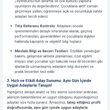
Zeytinburnu'nun dinamik ve çok kültürlü yapısına
uyumlarını da değerlendiririz. Çocuklarla aktif zaman
geçirmeye yatkın, öğrenmeye açık ve sorumluluk sahibi
adayları tercih ederiz.
Titiz Referans Kontrolü:
Adayların önceki
işverenlerinden detaylı referanslar alarak, geçmiş
performansları, güvenilirlikleri ve çocuklarla ilişkileri
hakkında kapsamlı ve objektif bilgi toplarız.
Mesleki Bilgi ve Beceri Testleri:
Özellikle yenidoğan
bakımı, gelişimsel aktivite planlaması, özel eğitim
ihtiyacı olan çocuklar için bakıcılık veya dil becerileri gibi
alanlarda uzmanlaşmış adayların bilgi düzeyleri ve
pratik becerileri test edilir.
3. Hızlı ve Etkili Aday Sunumu: Aynı Gün İçinde
Uygun Adaylarla Tanışın!
Yaptığımız detaylı analiz ve titiz eleme sürecinin ardından,
ailenizin beklentilerine en uygun olduğunu düşündüğümüz
adayları size hızla sunarız. Amacımız,
talep ettiğiniz profil
doğrultusunda, aynı gün içinde uygun adaylarla