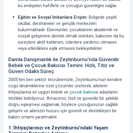
bu endişeleri hafifletir ve çocuğun güvenliğini sağlar.
Eğitim ve Sosyal İmkanlara Erişim:
Bölgede çeşitli
okullar, dershaneler ve gençlik merkezleri
bulunmaktadır. Ebeveynler, çocuklarının akademik ve
sosyal gelişimine destek olmak isterken, bakıcının da bu
süreçlere aktif katılımını, ödevlere yardımcı olmasını
veya etkinliklere eşlik etmesini bekleyebilirler.
Damla Danışmanlık ile Zeytinburnu'nda Güvenilir
Bebek ve Çocuk Bakıcısı Temini: Hızlı, Titiz ve
Güven Odaklı Süreç
2005'ten beri
sektör tecrübemizle, Zeytinburnu'nun kendine
özgü dinamiklerine özel çözümler üreterek, ailelerin
ihtiyaçlarına en uygun bebek ve
çocuk bakıcı
sı adaylarını
titizlikle belirliyoruz. Amacımız, hızlı ve güvenilir bir şekilde
doğru eşleşmeyi sağlamak, böylece çocuğunuzun sağlıklı
gelişimi ve ailenizin huzuru için güvenli ve destekleyici bir
bakım ortamı yaratmaktır.
1. İhtiyaçlarınızı ve Zeytinburnu'ndaki Yaşam