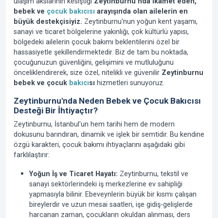
ulaşım akslarının kesiştiği
Zeytinburnu'nda ikamet eden,
bebek ve
çocuk bakıcısı
arayışında olan ailelerin en
büyük destekçisiyiz.
Zeytinburnu'nun yoğun kent yaşamı,
sanayi ve ticaret bölgelerine yakınlığı, çok kültürlü yapısı,
bölgedeki ailelerin çocuk bakımı beklentilerini özel bir
hassasiyetle şekillendirmektedir. Biz de tam bu noktada,
çocuğunuzun güvenliğini, gelişimini ve mutluluğunu
önceliklendirerek, size özel, nitelikli ve güvenilir
Zeytinburnu
bebek ve çocuk
bakıcı
sı
hizmetleri sunuyoruz.
Zeytinburnu'nda Neden Bebek ve Çocuk Bakıcısı
Desteği Bir İhtiyaçtır?
Zeytinburnu, İstanbul'un hem tarihi hem de modern
dokusunu barındıran, dinamik ve işlek bir semtidir. Bu kendine
özgü karakteri, çocuk bakımı ihtiyaçlarını aşağıdaki gibi
farklılaştırır:
Yoğun İş ve Ticaret Hayatı:
Zeytinburnu, tekstil ve
sanayi sektörlerindeki iş merkezlerine ev sahipliği
yapmasıyla bilinir. Ebeveynlerin büyük bir kısmı çalışan
bireylerdir ve uzun mesai saatleri, işe gidiş-gelişlerde
harcanan zaman, çocukların okuldan alınması, ders