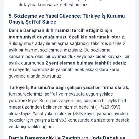
detaylıca konuşarak netleştirirsiniz.
5. Sözleşme ve Yasal Güvence: Türkiye İş Kurumu
Onaylı, Şeffaf Süreç
Damla Danışmanlık firmamızı tercih ettiğiniz için
memnuniyet duyduğumuzu özellikle belirtmek isteriz.
Bulduğumuz aday ile anlaşma sağlandığı takdirde, sizinle 2
aylık bir hizmet sözleşmesi imzalarız. Bu sözleşme
kapsamında, olası bir uyumsuzluk veya bakıcıdan kaynaklı bir
ayrılık durumunda
2 yeni eleman bulmayı taahhüt ederiz.
Bu sayede, sürecinizde yaşanabilecek aksaklıklara karşı
güvence altında olursunuz.
Türkiye İş Kurumu'na bağlı çalışan yasal bir firma olarak
,
tüm süreçlerimizi şeffaf ve mevzuata uygun şekilde
yürütmekteyiz. Bu organizasyon için, çalışanın bir aylık brüt
maaşı üzerinden belirlenen hizmet bedelini (+ %20 KDV)
almaktayız. Yasal yükümlülükler (SGK kaydı, yabancı uyruklu
bakıcılar için çalışma izni vb.) konusunda da size tam destek
ve danışmanlık sağlarız.
Damla Danışmanlık ile Zeytinburnu'nda Bebek ve