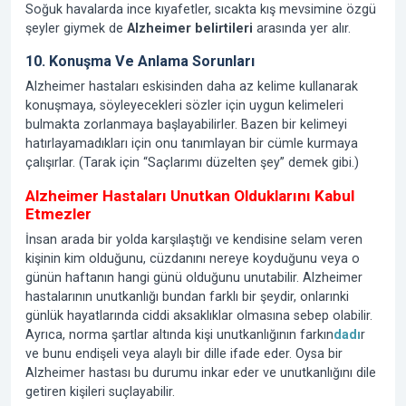
Soğuk havalarda ince kıyafetler, sıcakta kış mevsimine özgü
şeyler giymek de
Alzheimer belirtileri
arasında yer alır.
10. Konuşma Ve Anlama Sorunları
Alzheimer hastaları eskisinden daha az kelime kullanarak
konuşmaya, söyleyecekleri sözler için uygun kelimeleri
bulmakta zorlanmaya başlayabilirler. Bazen bir kelimeyi
hatırlayamadıkları için onu tanımlayan bir cümle kurmaya
çalışırlar. (Tarak için “Saçlarımı düzelten şey” demek gibi.)
Alzheimer Hastaları Unutkan Olduklarını Kabul
Etmezler
İnsan arada bir yolda karşılaştığı ve kendisine selam veren
kişinin kim olduğunu, cüzdanını nereye koyduğunu veya o
günün haftanın hangi günü olduğunu unutabilir. Alzheimer
hastalarının unutkanlığı bundan farklı bir şeydir, onlarınki
günlük hayatlarında ciddi aksaklıklar olmasına sebep olabilir.
Ayrıca, norma şartlar altında kişi unutkanlığının farkın
dadı
r
ve bunu endişeli veya alaylı bir dille ifade eder. Oysa bir
Alzheimer hastası bu durumu inkar eder ve unutkanlığını dile
getiren kişileri suçlayabilir.