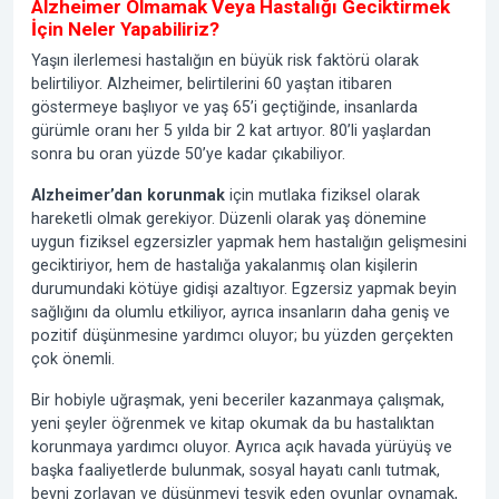
Alzheimer Olmamak Veya Hastalığı Geciktirmek
İçin Neler Yapabiliriz?
Yaşın ilerlemesi hastalığın en büyük risk faktörü olarak
belirtiliyor. Alzheimer, belirtilerini 60 yaştan itibaren
göstermeye başlıyor ve yaş 65’i geçtiğinde, insanlarda
gürümle oranı her 5 yılda bir 2 kat artıyor. 80’li yaşlardan
sonra bu oran yüzde 50’ye kadar çıkabiliyor.
Alzheimer’dan korunmak
için mutlaka fiziksel olarak
hareketli olmak gerekiyor. Düzenli olarak yaş dönemine
uygun fiziksel egzersizler yapmak hem hastalığın gelişmesini
geciktiriyor, hem de hastalığa yakalanmış olan kişilerin
durumundaki kötüye gidişi azaltıyor. Egzersiz yapmak beyin
sağlığını da olumlu etkiliyor, ayrıca insanların daha geniş ve
pozitif düşünmesine yardımcı oluyor; bu yüzden gerçekten
çok önemli.
Bir hobiyle uğraşmak, yeni beceriler kazanmaya çalışmak,
yeni şeyler öğrenmek ve kitap okumak da bu hastalıktan
korunmaya yardımcı oluyor. Ayrıca açık havada yürüyüş ve
başka faaliyetlerde bulunmak, sosyal hayatı canlı tutmak,
beyni zorlayan ve düşünmeyi teşvik eden oyunlar oynamak,