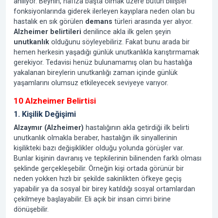
anılıyor. Beynin, hafıza başta olmak üzere bütün bilişsel
fonksiyonlarında giderek ilerleyen kayıplara neden olan bu
hastalık en sık görülen
demans
türleri arasında yer alıyor.
Alzheimer belirtileri
denilince akla ilk gelen şeyin
unutkanlık
olduğunu söyleyebiliriz. Fakat bunu arada bir
hemen herkesin yaşadığı günlük unutkanlıkla karıştırmamak
gerekiyor. Tedavisi henüz bulunamamış olan bu hastalığa
yakalanan bireylerin unutkanlığı zaman içinde günlük
yaşamlarını olumsuz etkileyecek seviyeye varıyor.
10 Alzheimer Belirtisi
1. Kişilik Değişimi
Alzaymır (Alzheimer)
hastalığının akla getirdiği ilk belirti
unutkanlık olmakla beraber, hastalığın ilk sinyallerinin
kişilikteki bazı değişiklikler olduğu yolunda görüşler var.
Bunlar kişinin davranış ve tepkilerinin bilinenden farklı olması
şeklinde gerçekleşebilir. Örneğin kişi ortada görünür bir
neden yokken hızlı bir şekilde sakinlikten öfkeye geçiş
yapabilir ya da sosyal bir birey katıldığı sosyal ortamlardan
çekilmeye başlayabilir. Eli açık bir insan cimri birine
dönüşebilir.