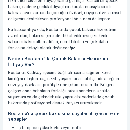
hizmetleri ciddi bir ihtiyaç haline gelmiştir. Kaliteli bir çocuk
bakımı, sadece günlük ihtiyaçların karşılanmasıyla sınırlı
kalmaz; aynı zamanda çocuğun fiziksel, duygusal ve zihinsel
gelişimini destekleyen profesyonel bir süreci de kapsar.
Bu kapsamlı yazıda,
Bostancı’da çocuk bakıcısı hizmetinin
avantajları
,
bakıcı seçiminde dikkat edilmesi gerekenler
,
yabancı bakıcı alternatifleri
,
ücret bilgileri
ve çok daha
fazlasına detaylı olarak değineceğiz.
Neden Bostancı’da Çocuk Bakıcısı Hizmetine
İhtiyaç Var?
Bostancı, Kadıköy ilçesine bağlı olmasına rağmen kendi
kimliğini oluşturmuş, nezih yaşam tarzı, sahil şeridi ve eğitim
düzeyi yüksek aile profiliyle öne çıkan bir semttir. Bölgede
çalışan anne babaların fazlalığı, büyükannelerin uzakta
yaşaması ya da çekirdek aile yapısı gibi nedenlerle çocuk
bakımında profesyonel destek ihtiyacı artmaktadır.
Bostancı’da çocuk bakıcısına duyulan ihtiyacın temel
sebepleri:
İş temposu yüksek ebeveyn profili