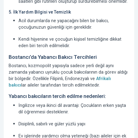
saatleri gibi rutinleri oluşturup sürdürebilmesi önemlidir.
5. İlk Yardım Bilgisi ve Temizlik
Acil durumlarda ne yapacağını bilen bir bakıcı,
çocuğunuzun güvenliği için gereklidir.
Kendi hijyenine ve çocuğun kişisel temizliğine dikkat
eden biri tercih edilmelidir.
Bostancı’da Yabancı Bakıcı Tercihleri
Bostancı, kozmopolit yapısıyla sadece yerli değil aynı
zamanda
yabancı uyruklu çocuk bakıcılarının
da görev aldığı
bir bölgedir. Özellikle Filipinli, Endonezyalı ve
Afrikalı
bakıcı
lar aileler tarafından tercih edilmektedir.
Yabancı bakıcıların tercih edilme nedenleri:
İngilizce veya ikinci dil avantajı:
Çocukların erken yaşta
dil öğrenmesi desteklenir.
Disiplinli, sabırlı ve güler yüzlü yapı
Ev işlerinde yardımcı olma yeteneği (bazı aileler için ek