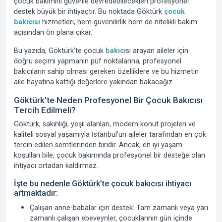
çocuk bakımını güvenle devredebilecekleri profesyonel
destek büyük bir ihtiyaçtır. Bu noktada Göktürk
çocuk
bakıcısı
hizmetleri, hem güvenilirlik hem de nitelikli bakım
açısından ön plana çıkar.
Bu yazıda, Göktürk’te çocuk
bakıcı
sı arayan aileler için
doğru seçimi yapmanın püf noktalarına, profesyonel
bakıcıların sahip olması gereken özelliklere ve bu hizmetin
aile hayatına kattığı değerlere yakından bakacağız.
Göktürk’te Neden Profesyonel Bir Çocuk Bakıcısı
Tercih Edilmeli?
Göktürk, sakinliği, yeşil alanları, modern konut projeleri ve
kaliteli sosyal yaşamıyla İstanbul’un aileler tarafından en çok
tercih edilen semtlerinden biridir. Ancak, en iyi yaşam
koşulları bile, çocuk bakımında profesyonel bir desteğe olan
ihtiyacı ortadan kaldırmaz.
İşte bu nedenle Göktürk’te çocuk bakıcısı ihtiyacı
artmaktadır:
Çalışan anne-babalar için destek:
Tam zamanlı veya yarı
zamanlı çalışan ebeveynler, çocuklarının gün içinde