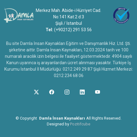
Merkez Mah. Abide-i Hürriyet Cad.
No:141 Kat:2 d:3
Şişli / İstanbul
Tel:
(+90212) 291 53 56
Bu site Damla İnsan Kaynakları Eğitim ve Danışmanlık Hiz. Ltd. Şti.
şirketine aittir. Damla İnsan Kaynakları, 12.03.2024 tarih ve 100
numaralı aracılık izin belgesi ile faaliyet göstermektedir. 4904 sayılı
Kanun uyarınca iş arayanlardan ücret alınması yasaktır. Türkiye İş
Kurumu İstanbul İl Müdürlüğü: 0212 249 29 87 Şişli Hizmet Merkezi:
0212 234 68 06
©
Copyright
Damla İnsan Kaynakları
All Rights Reserved.
Designed by
Pozitifcube