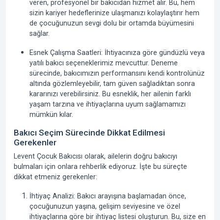
veren, profesyonel bir bakıcıdan hizmet alır. Bu, hem
sizin kariyer hedeflerinize ulaşmanızı kolaylaştırır hem
de çocuğunuzun sevgi dolu bir ortamda büyümesini
sağlar.
Esnek Çalışma Saatleri:
İhtiyacınıza göre
gündüzlü veya
yatılı bakıcı
seçeneklerimiz mevcuttur. Deneme
sürecinde, bakıcımızın performansını kendi kontrolünüz
altında gözlemleyebilir, tam güven sağladıktan sonra
kararınızı verebilirsiniz. Bu esneklik, her ailenin farklı
yaşam tarzına ve ihtiyaçlarına uyum sağlamamızı
mümkün kılar.
Bakıcı Seçim Sürecinde Dikkat Edilmesi
Gerekenler
Levent Çocuk Bakıcısı
olarak, ailelerin doğru bakıcıyı
bulmaları için onlara rehberlik ediyoruz. İşte bu süreçte
dikkat etmeniz gerekenler:
İhtiyaç Analizi:
Bakıcı arayışına başlamadan önce,
çocuğunuzun yaşına, gelişim seviyesine ve özel
ihtiyaçlarına göre bir ihtiyaç listesi oluşturun. Bu, size en