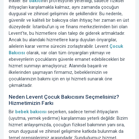
etkiler. Bir
bakıcı
nın profesyonel yeterliliği, sadece fiziksel
ihtiyaçları karşılamakla kalmaz, aynı zamanda çocuğun
duygusal ve zihinsel gelişimini de şekillendirir. Bu nedenle,
güvenilir ve kaliteli bir bakıcıya olan ihtiyaç her zaman en üst
düzeydedir. İstanbul'un iş ve finans merkezlerinden biri olan
Levent'te, bu hizmetlere olan talep de giderek artmaktadır.
Ancak bu alandaki hizmetlere karşı duyulan önyargılar,
ailelerin karar verme sürecini zorlaştırabilir.
Levent
Çocuk
Bakıcısı
olarak, var olan tüm önyargıları yıkmayı ve
ebeveynlerin çocuklarını güvenle emanet edebilecekleri bir
hizmet sunmayı amaçlıyoruz. Alanında başarılı ve
ilkelerinden şaşmayan firmamız, bebeklerinizin ve
çocuklarınızın bakımı için en iyi hizmeti sunarak öne
çıkmaktadır.
Neden Levent Çocuk Bakıcısını Seçmelisiniz?
Hizmetimizin Farkı
Bir
bebek bakıcısı
seçerken, sadece temel ihtiyaçların
(uyutma, yemek yedirme) karşılanması yeterli değildir. Bizim
hizmet anlayışımızda, çocuğun fiziksel bakımının yanı sıra,
onun duygusal ve zihinsel gelişimine katkıda bulunmak da
temel prensiplerimiz arasındadır. Sunduğumuz hizmet,