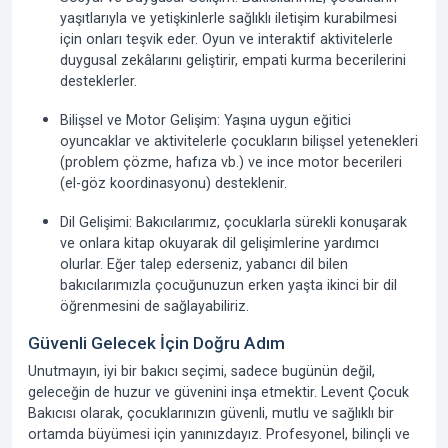
yaşıtlarıyla ve yetişkinlerle sağlıklı iletişim kurabilmesi
için onları teşvik eder. Oyun ve interaktif aktivitelerle
duygusal zekâlarını geliştirir, empati kurma becerilerini
desteklerler.
Bilişsel ve Motor Gelişim:
Yaşına uygun eğitici
oyuncaklar ve aktivitelerle çocukların bilişsel yetenekleri
(problem çözme, hafıza vb.) ve ince motor becerileri
(el-göz koordinasyonu) desteklenir.
Dil Gelişimi:
Bakıcılarımız, çocuklarla sürekli konuşarak
ve onlara kitap okuyarak dil gelişimlerine yardımcı
olurlar. Eğer talep ederseniz, yabancı dil bilen
bakıcılarımızla çocuğunuzun erken yaşta ikinci bir dil
öğrenmesini de sağlayabiliriz.
Güvenli Gelecek İçin Doğru Adım
Unutmayın, iyi bir bakıcı seçimi, sadece bugünün değil,
geleceğin de huzur ve güvenini inşa etmektir.
Levent Çocuk
Bakıcısı
olarak, çocuklarınızın güvenli, mutlu ve sağlıklı bir
ortamda büyümesi için yanınızdayız. Profesyonel, bilinçli ve