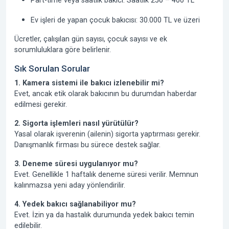
Part-time veya saatlik bakıcı:
Saatlik 250 – 400 TL
Ev işleri de yapan çocuk bakıcısı:
30.000 TL ve üzeri
Ücretler, çalışılan gün sayısı, çocuk sayısı ve ek
sorumluluklara göre belirlenir.
Sık Sorulan Sorular
1. Kamera sistemi ile bakıcı izlenebilir mi?
Evet, ancak etik olarak bakıcının bu durumdan haberdar
edilmesi gerekir.
2. Sigorta işlemleri nasıl yürütülür?
Yasal olarak işverenin (ailenin) sigorta yaptırması gerekir.
Danışmanlık firması bu sürece destek sağlar.
3. Deneme süresi uygulanıyor mu?
Evet. Genellikle 1 haftalık deneme süresi verilir. Memnun
kalınmazsa yeni aday yönlendirilir.
4. Yedek bakıcı sağlanabiliyor mu?
Evet. İzin ya da hastalık durumunda yedek bakıcı temin
edilebilir.