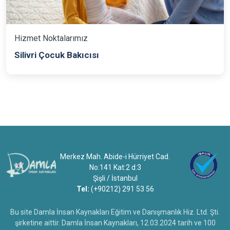
Hizmet Noktalarımız
Silivri Çocuk Bakıcısı
Merkez Mah. Abide-i Hürriyet Cad.
No:141 Kat:2 d:3
Şişli / İstanbul
Tel:
(+90212) 291 53 56
Bu site Damla İnsan Kaynakları Eğitim ve Danışmanlık Hiz. Ltd. Şti.
şirketine aittir. Damla İnsan Kaynakları, 12.03.2024 tarih ve 100