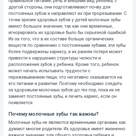
правильное питание, речь и внешний вид ребенка; с
другой стороны, они подготавливают почву для
постоянных зубов и направляют их при прорезывании.
С
точки зрения
здоровья зубов у детей
молочные зубы
имеют большое значение; так как они временные,
игнорировать их здоровье было бы серьезной ошибкой.
Из-за того, что в их составе больше органических
веществ по сравнению с постоянными зубами, эти зубы
более подвержены кариесу, и их ранняя потеря может
привести к нарушению структуры челюсти и
расположения зубов у ребенка. Кроме того, ребенок
может начать испытывать трудности с
пережевыванием пищи, что негативно сказывается на
его питании и развитии. Поэтому необходимо следить
за здоровьем
молочных зубов
до тех пор, пока их не
заменят постоянные зубы, и лечить кариес, если он
появляется.
Почему молочные зубы так важны?
Молочные зубы не являются временными органами, как
думают многие родители. Их здоровье имеет жизненно
важное значение для общего здоровья ребенка и