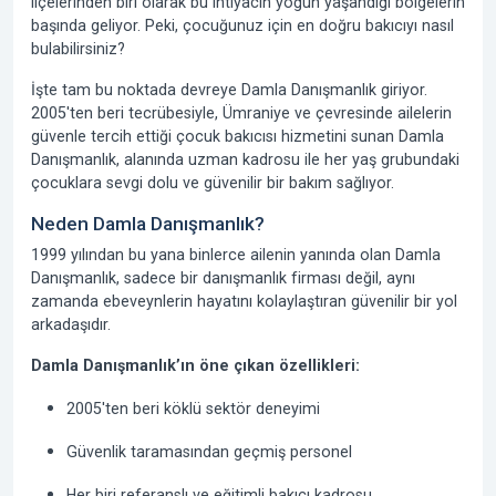
ilçelerinden biri olarak bu ihtiyacın yoğun yaşandığı bölgelerin
başında geliyor. Peki, çocuğunuz için en doğru bakıcıyı nasıl
bulabilirsiniz?
İşte tam bu noktada devreye
Damla Danışmanlık
giriyor.
2005'ten beri
tecrübesiyle, Ümraniye ve çevresinde ailelerin
güvenle tercih ettiği çocuk bakıcısı hizmetini sunan Damla
Danışmanlık, alanında uzman kadrosu ile her yaş grubundaki
çocuklara sevgi dolu ve güvenilir bir bakım sağlıyor.
Neden Damla Danışmanlık?
1999 yılından bu yana binlerce ailenin yanında olan Damla
Danışmanlık, sadece bir danışmanlık firması değil, aynı
zamanda ebeveynlerin hayatını kolaylaştıran güvenilir bir yol
arkadaşıdır.
Damla Danışmanlık’ın öne çıkan özellikleri:
2005'ten beri
köklü sektör deneyimi
Güvenlik taramasından geçmiş personel
Her biri referanslı ve eğitimli bakıcı kadrosu