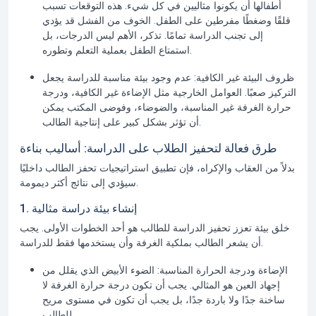
أطفالها أن يكونوا مثاليين في كل شيء. هذه التوقعات تسبب
قلقًا وضغطًا مفرطين على الطفل. الخوف من الفشل قد يؤدي
إلى تجنب الدراسة تمامًا. تذكر، الأهم ليس الدرجات، بل
استمتاع الطفل بعملية التعلم وتطوره.
ظروف البيئة غير الكافية:
عدم وجود بيئة مناسبة للدراسة يجعل
التركيز صعبًا. العوامل الخارجية مثل الإضاءة غير الكافية، ودرجة
حرارة الغرفة غير المناسبة، والضوضاء، وفوضى المكتب يمكن
أن تؤثر بشكل كبير على إنتاجية الطالب.
طرق فعالة لتحفيز الطلاب على الدراسة: أساليب بناءة
بدلاً من العقاب والإكراه، فإن تطبيق استراتيجيات تحفز الطالب داخليًا
سيؤدي إلى نتائج أكثر ديمومة.
1. إنشاء بيئة دراسة مثالية
خلق بيئة تعزز
تحفيز الدراسة
للطالب هو أحد الخطوات الأولى. يجب
أن يشعر الطالب بملكية الغرفة وأن يستخدمها فقط للدراسة.
الإضاءة ودرجة الحرارة المناسبة:
الضوء الأبيض الذي يقلل من
إجهاد العين هو المثالي. يجب أن تكون درجة حرارة الغرفة لا
ساخنة جدًا ولا باردة جدًا، بل يجب أن تكون في مستوى مريح
للطالب.