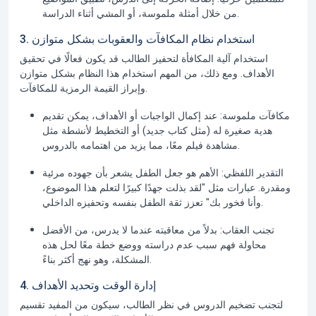
من خلال أمثلة ملموسة، أو المشي أثناء الدراسة.
3. استخدام نظام المكافآت والعقوبات بشكل متوازن
استخدام آلية المكافأة لتحفيز الطالب قد يكون فعالًا في تحقيق
الأهداف. ومع ذلك، من المهم استخدام هذا النظام بشكل متوازن
وإبراز القيمة الرمزية للمكافآت.
مكافآت ملموسة:
عند إكمال الواجبات أو الأهداف، يمكن تقديم
هدية صغيرة له (مثل كتاب جديد) أو التخطيط لأنشطة مثل
مشاهدة فيلم معًا، مما يزيد من اهتمامه بالدروس.
التقدير اللفظي:
الأهم هو جعل الطفل يشعر بأن جهوده مرئية
ومقدرة. عبارات مثل "لقد بذلت جهدًا كبيرًا لتعلم هذا الموضوع،
وأنا فخور بك" تعزز ثقة الطفل بنفسه وتحفيزه الداخلي.
تجنب العقاب:
بدلاً من معاقبته عندما لا يدرس، من الأفضل
محاولة فهم سبب عدم دراسته ووضع خطة معًا لحل هذه
المشكلة، وهو نهج أكثر بناءً.
4. إدارة الوقت وتحديد الأهداف
لتجنب تضخيم الدروس في نظر الطالب، سيكون من المفيد تقسيم