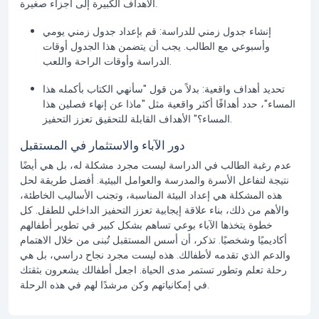
الأهداف الكبيرة إلى أجزاء صغيرة.
إنشاء جدول زمني للدراسة:
قم بإعداد جدول زمني يومي
وأسبوعي مع الطالب. يجب أن يتضمن هذا الجدول أوقات
الدراسة وأوقات الراحة واللعب.
تحديد أهداف واقعية:
بدلاً من قول "سأنهي الكتاب بأكمله هذا
المساء"، حدد أهدافًا أكثر واقعية مثل "ماذا عن إنهاء فصلين هذا
المساء؟" الأهداف القابلة للتحقيق تعزز التحفيز.
دور الآباء والاستثمار في المستقبل
عدم رغبة الطالب في الدراسة ليست مجرد مشكلة له، بل هي أيضًا
نتيجة لتفاعل الأسرة والمدرسة والعوامل البيئية. أفضل طريقة لحل
هذه المشكلة هي إعداد البيئة المناسبة، وتجنب الأساليب الخاطئة،
والأهم من ذلك، بناء علاقة إيجابية تعزز التحفيز الداخلي للطفل. كل
خطوة يتخذها الآباء بوعي تساهم بشكل كبير في تطوير أطفالهم
أكاديميًا وشخصيًا. تذكر، أن أسس المستقبل تُبنى من خلال الاهتمام
والدعم الذي تقدمه لأطفالك. هذه ليست مجرد نجاح دراسي، بل هي
رحلة تعلم وتطور تستمر مدى الحياة. اجعل أطفالك يشعرون بثقتك
في إمكانياتهم وكن مرشدًا لهم في هذه الرحلة.