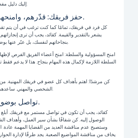
إليك دليل مفصل يحتوي على أهم النصائح لتكون قائد فريق ناجح:
1. حفز فريقك: قدّرهم، وامنحهم الفرص، وركز على تطويرهم.
كل فرد في فريقك، تمامًا كما كنت ترغب في أن يتم تقد
يشعر بالتقدير والقيمة. كقائد، يجب أن ترى إنجازاتهم
بنجاحاتهم لنفسك، بل عبّر عنها بوضوح في المحادثات الفردية أو الاجتماعات الجماعية.
امنح المسؤولية والسلطة:
امنح أعضاء الفريق الفرص لإظها
السلطة اللازمة لإكمال هذه المهام بنجاح. هذا لا يدعم فقط ت
كن مرشدًا:
اهتم بأهداف كل عضو في فريقك المهنية. من 
الشخصي والمهني. ساعدهم في تحديد نقاط قوتهم وتطوير نقاط ضعفهم.
2. تواصل بوضوح وصدق: ابني الشفافية والثقة.
كقائد، يجب أن تكون في تواصل مستمر مع فريقك. أبلغ ال
الوصول إليه. كن شفافًا بشأن سير العمل، وأهداف الشر
وستصبح عدم مناقشة العديد من القضايا المهمة عادة.
ا
يخاف من مناقشة المواضيع الصعبة. يجد طرقًا لإدارة الحوار