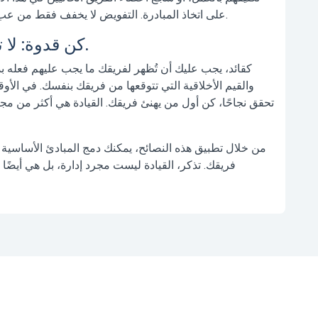
على اتخاذ المبادرة. التفويض لا يخفف فقط من عبء العمل عليك، بل يتيح أيضًا لفريقك النمو والتطور.
7. كن قدوة: لا تتحدث فقط، بل اتخذ إجراءات.
كقائد، يجب عليك أن تُظهر لفريقك ما يجب عليهم فعله بدلا
والقيم الأخلاقية التي تتوقعها من فريقك بنفسك. في الأو
تحقق نجاحًا، كن أول من يهنئ فريقك. القيادة هي أكثر من م
من خلال تطبيق هذه النصائح، يمكنك دمج المبادئ الأساسية 
فريقك. تذكر، القيادة ليست مجرد إدارة، بل هي أيض