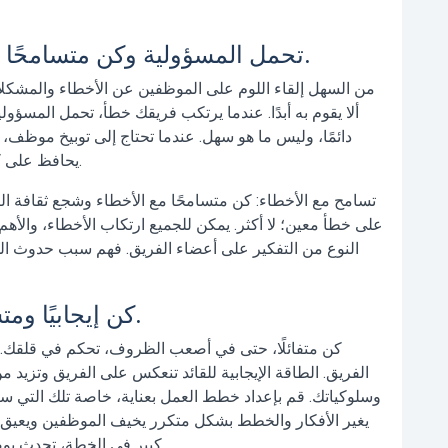
3. تحمل المسؤولية وكن متسامحًا مع الأخطاء: أنشئ ثقافة التعلم.
من السهل إلقاء اللوم على الموظفين عن الأخطاء والمشكل
ألا يقوم به أبدًا. عندما يرتكب فريقك خطأ، تحمل المسؤول
دائمًا، وليس ما هو سهل. عندما تحتاج إلى توبيخ موظف، ل
يحافظ على كرامة الموظف ويجعل التغذية الراجعة أكثر فعالية.
تسامح مع الأخطاء:
كن متسامحًا مع الأخطاء وشجع ثقافة الت
على خطأ معين؛ لا أكثر. يمكن للجميع ارتكاب الأخطاء، والأه
النوع من التفكير على أعضاء الفريق. فهم سبب حدوث الخط
4. كن إيجابيًا ومتسقًا: موثوقيتك هي أكبر أصولك.
كن متفائلًا، حتى في أصعب الظروف، تحكم في قلقك. إ
الفريق. الطاقة الإيجابية للقائد تنعكس على الفريق وتزيد 
وسلوكياتك. قم بإعداد خطط العمل بعناية، خاصة تلك التي س
يغير الأفكار والخطط بشكل متكرر يخيف الموظفين ويعيق تر
كبير في الخطة، تحدث بوضوح مع أعضاء الفريق واشرح المنطق وراء القرار.