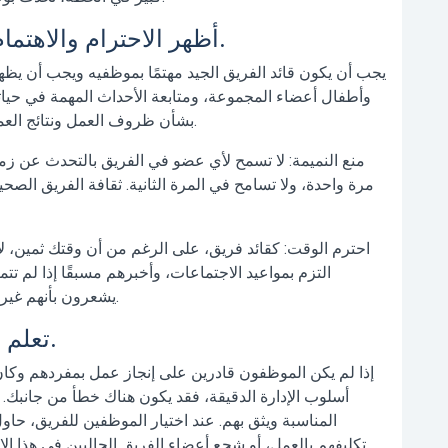
5. أظهر الاحترام والاهتمام: القيادة الموجهة نحو الإنسان.
يجب أن يكون
قائد الفريق الجيد
مهتمًا بموظفيه ويجب أن يظهر
وأطفال أعضاء المجموعة، ومتابعة الأحداث المهمة في حيات
بشأن ظروف العمل ونتائج العمل، وتأكد من الوفاء بهذه الوعود. هذا يعزز الثقة بك.
منع النميمة:
لا تسمح لأي عضو في الفريق بالتحدث عن زمي
مرة واحدة، ولا تسامح في المرة الثانية. ثقافة الفريق الصحية
احترم الوقت:
كقائد فريق، على الرغم من أن وقتك ثمين،
التزم بمواعيد الاجتماعات، وأخبرهم مسبقًا إذا لم 
يشعرون بأنهم غير مهمين، مما سيؤثر بشكل كبير على تحفيزهم.
6. تعلم التفويض: تجنب الإدارة الدقيقة.
إذا لم يكن الموظفون قادرين على إنجاز عمل بمفردهم وكان 
أسلوب
الإدارة الدقيقة
، فقد يكون هناك خطأ من جانبك. 
المناسبة ويثق بهم. عند اختيار الموظفين للفريق، حاول
تكليفهم بالعمل، أو شجع أعضاء الفريق الحاليين في هذا الات